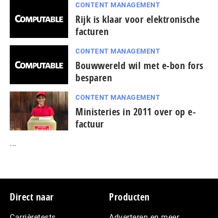
CONTENT MANAGEMENT
Rijk is klaar voor elektronische
facturen
CONTENT MANAGEMENT
Bouwwereld wil met e-bon fors
besparen
CONTENT MANAGEMENT
Ministeries in 2011 over op e-
factuur
...
Footer
Direct naar
Producten
Carrièretests
Adverteren en meer…