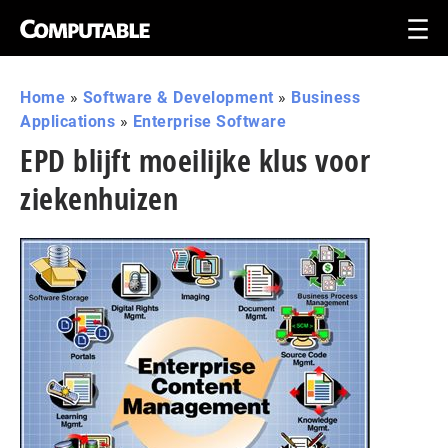
Home
»
Software & Development
»
Business
Applications
»
Enterprise Software
EPD blijft moeilijke klus voor
ziekenhuizen