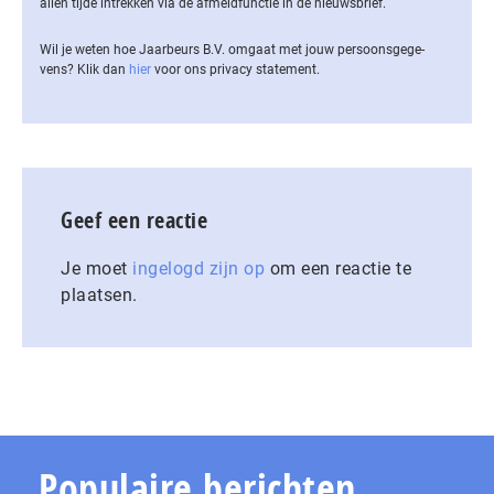
allen tijde intrekken via de af­meld­func­tie in de nieuwsbrief.
Wil je weten hoe Jaarbeurs B.V. omgaat met jouw per­soons­ge­ge­
vens? Klik dan
hier
voor ons privacy statement.
Geef een reactie
Je moet
ingelogd zijn op
om een reactie te
plaatsen.
Populaire berichten