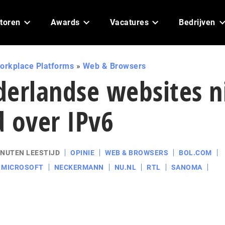
toren
Awards
Vacatures
Bedrijven
orkplace Platforms
»
Web & Browsers
erlandse websites n
 over IPv6
INUTEN LEESTIJD
OPINIE
WEB & BROWSERS
BOL.COM
MICROSOFT
NECKERMANN
NU.NL
RTL
SANOMA