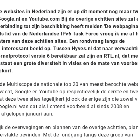
e websites in Nederland zijn er op dit moment nog maar t
oogle.nl en Youtube.com Bij de overige achttien sites zal 
verbinding tot zijn beschikking heeft melden 'De webpagin
ls lid van de Nederlandse IPv6 Task Force vroeg ik me af 
baters van deze achttien sites. Een rondvraag langs de
n interessant beeld op. Tussen Hyves.nl dat naar verwacht
netprotocol versie 6 bereikbaar zal zijn en RTL.nl, dat me
staat een grote diversiteit in visies en de mate van voorbe
ekort.
de Multiscope de nationale top 20 van meest bezochte webs
rwacht, Google en Youtube op respectievelijk de eerste en tw
at deze twee sites tegelijkertijd ook de enige zijn die zowel 
Google.nl was dat als lichtend voorbeeld al sinds 2008 en
 afgelopen januari aan.
ijk de overwegingen en plannen van de overige achttien, pla
ervlakte bevinden. Met de rondgang langs deze groep van