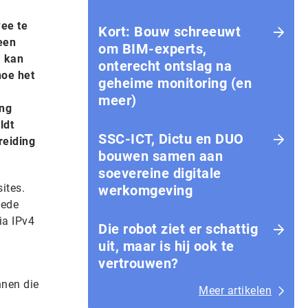
wee te
Kort: Bouw schreeuwt
een
om BIM-experts,
a kan
onterecht ontslag na
hoe het
geheime monitoring (en
meer)
ing
ldt
SSC-ICT, Dictu en DUO
reiding
bouwen samen aan
soevereine digitale
ites.
werkomgeving
eede
via IPv4
Die robot ziet er schattig
uit, maar is hij ook te
vertrouwen?
nnen die
Meer artikelen