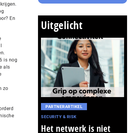
krijgen.
og
oor? En
Uitgelicht
e
l
en.
6 is nog
e als
e
n zo
PARTNERARTIKEL
orderd
hnische
SECURITY & RISK
Het netwerk is niet