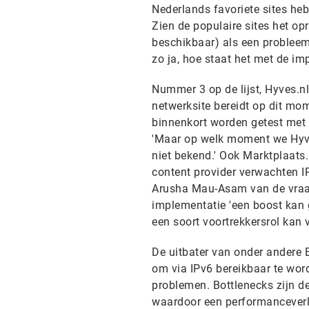
Nederlands favoriete sites he
Zien de populaire sites het o
beschikbaar) als een probleem 
zo ja, hoe staat het met de im
Nummer 3 op de lijst, Hyves.nl,
netwerksite bereidt op dit mom
binnenkort worden getest met 
'Maar op welk moment we Hyve
niet bekend.' Ook Marktplaats.n
content provider verwachten I
Arusha Mau-Asam van de vraag-
implementatie 'een boost kan 
een soort voortrekkersrol kan v
De uitbater van onder andere B
om via IPv6 bereikbaar te wor
problemen. Bottlenecks zijn d
waardoor een performanceverl