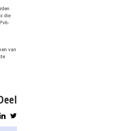
orden
ys
die
IPv6-
aken van
cte
Deel