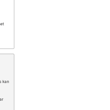
met
us kan
ar