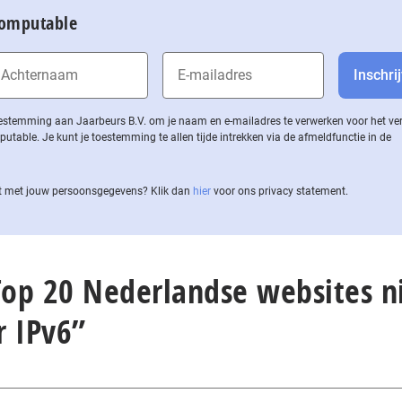
Computable
 toestemming aan Jaarbeurs B.V. om je naam en e-mailadres te verwerken voor het v
ble. Je kunt je toestemming te allen tijde intrekken via de af­meld­func­tie in de
 met jouw per­soons­ge­ge­vens? Klik dan
hier
voor ons privacy statement.
Top 20 Nederlandse websites n
r IPv6”