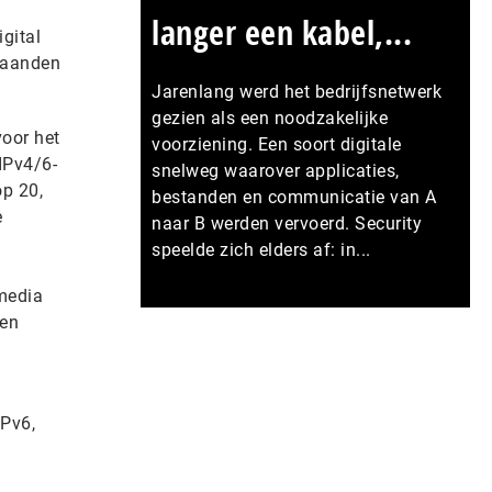
langer een kabel,...
gital
 maanden
Jarenlang werd het bedrijfsnetwerk
gezien als een noodzakelijke
voor het
voorziening. Een soort digitale
 IPv4/6-
snelweg waarover applicaties,
op 20,
bestanden en communicatie van A
e
naar B werden vervoerd. Security
speelde zich elders af: in...
imedia
Meer persberichten
een
IPv6,