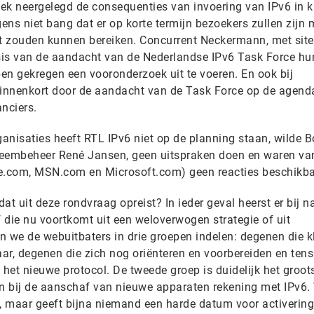
 neergelegd de consequenties van invoering van IPv6 in ka
ns niet bang dat er op korte termijn bezoekers zullen zijn 
iet zouden kunnen bereiken. Concurrent Neckermann, met site
sis van de aandacht van de Nederlandse IPv6 Task Force hu
n gekregen een vooronderzoek uit te voeren. En ook bij
binnenkort door de aandacht van de Task Force op de agenda
anciers.
ganisaties heeft RTL IPv6 niet op de planning staan, wilde B
teembeheer René Jansen, geen uitspraken doen en waren va
ve.com, MSN.com en Microsoft.com) geen reacties beschikba
at uit deze rondvraag opreist? In ieder geval heerst er bij 
of die nu voortkomt uit een weloverwogen strategie of uit
we de webuitbaters in drie groepen indelen: degenen die k
aar, degenen die zich nog oriënteren en voorbereiden en tensl
 het nieuwe protocol. De tweede groep is duidelijk het groot
en bij de aanschaf van nieuwe apparaten rekening met IPv6.
s, maar geeft bijna niemand een harde datum voor activering