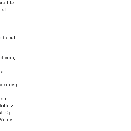
art te
met
n
 in het
ol.com,
n
ar.
nagenoeg
laar
otte zij
st. Op
 Verder
.