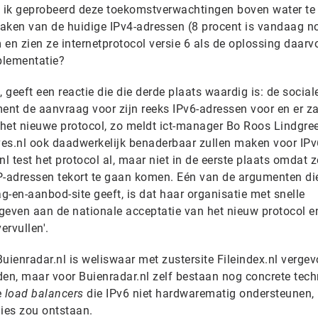
b ik geprobeerd deze toekomstverwachtingen boven water te 
praken van de huidige IPv4-adressen (8 procent is vandaag n
en zien ze internetprotocol versie 6 als de oplossing daarv
plementatie?
 geeft een reactie die die derde plaats waardig is: de social
ent de aanvraag voor zijn reeks IPv6-adressen voor en er za
het nieuwe protocol, zo meldt ict-manager Bo Roos Lindgre
s.nl ook daadwerkelijk benaderbaar zullen maken voor IPv
l test het protocol al, maar niet in de eerste plaats omdat z
P-adressen tekort te gaan komen. Eén van de argumenten di
en-aanbod-site geeft, is dat haar organisatie met snelle
geven aan de nationale acceptatie van het nieuw protocol e
ervullen'.
uienradar.nl is weliswaar met zustersite Fileindex.nl vergev
den, maar voor Buienradar.nl zelf bestaan nog concrete tec
e
load balancers
die IPv6 niet hardwarematig ondersteunen,
ies zou ontstaan.