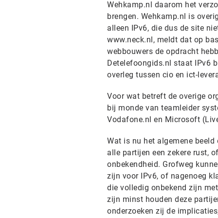
Wehkamp.nl daarom het verzoek
brengen. Wehkamp.nl is overige
alleen IPv6, die dus de site n
www.neck.nl, meldt dat op ba
webbouwers de opdracht hebbe
Detelefoongids.nl staat IPv6 
overleg tussen cio en ict-lever
Voor wat betreft de overige or
bij monde van teamleider sys
Vodafone.nl en Microsoft (Li
Wat is nu het algemene beeld d
alle partijen een zekere rust, 
onbekendheid. Grofweg kunnen 
zijn voor IPv6, of nagenoeg kl
die volledig onbekend zijn met
zijn minst houden deze partij
onderzoeken zij de implicatie