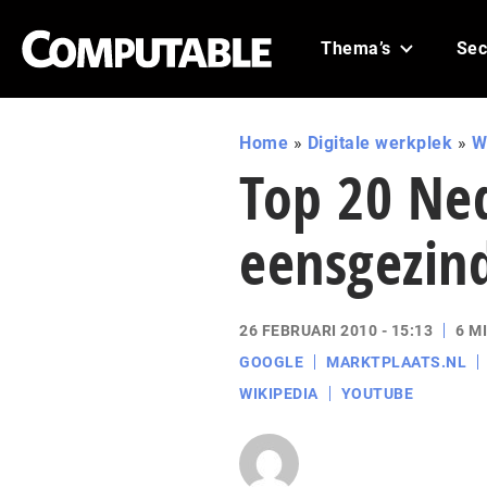
Thema’s
Sec
Home
»
Digitale werkplek
»
W
Top 20 Ned
eensgezind
26 FEBRUARI 2010 - 15:13
6 M
GOOGLE
MARKTPLAATS.NL
WIKIPEDIA
YOUTUBE