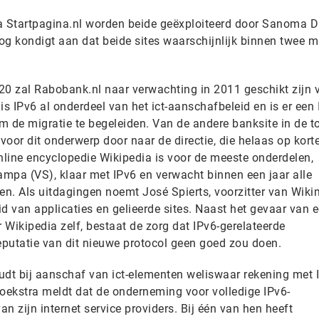
a Startpagina.nl worden beide geëxploiteerd door Sanoma Di
Blog kondigt aan dat beide sites waarschijnlijk binnen twee
.
20 zal Rabobank.nl naar verwachting in 2011 geschikt zijn 
 is IPv6 al onderdeel van het ict-aanschafbeleid en is er een
de migratie te begeleiden. Van de andere banksite in de t
g voor dit onderwerp door naar de directie, die helaas op kort
nline encyclopedie Wikipedia is voor de meeste onderdelen,
ampa (VS), klaar met IPv6 en verwacht binnen een jaar alle
n. Als uitdagingen noemt José Spierts, voorzitter van Wik
d van applicaties en gelieerde sites. Naast het gevaar van 
Wikipedia zelf, bestaat de zorg dat IPv6-gerelateerde
putatie van dit nieuwe protocol geen goed zou doen.
udt bij aanschaf van ict-elementen weliswaar rekening met 
ekstra meldt dat de onderneming voor volledige IPv6-
an zijn internet service providers. Bij één van hen heeft