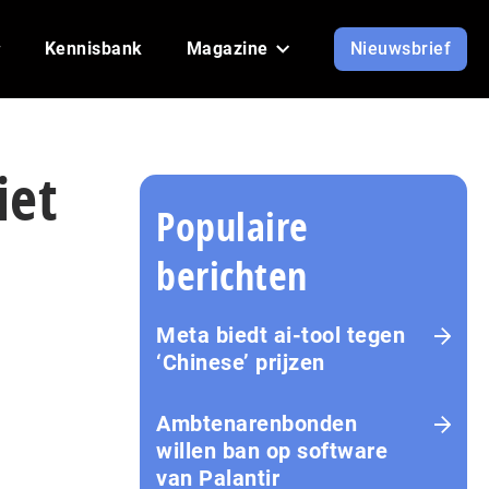
Kennisbank
Magazine
Nieuwsbrief
iet
Populaire
berichten
Meta biedt ai-tool tegen
‘Chinese’ prijzen
Ambtenarenbonden
willen ban op software
van Palantir