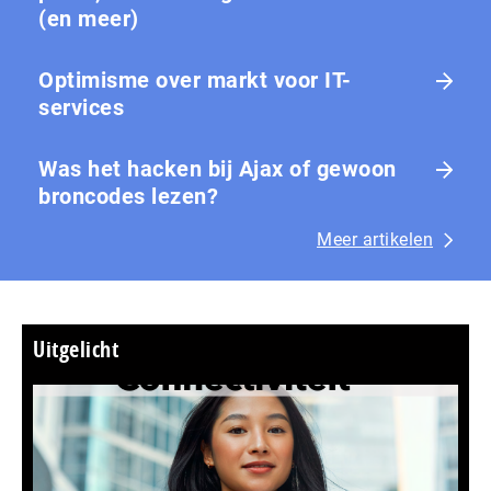
(en meer)
Optimisme over markt voor IT-
services
Was het hacken bij Ajax of gewoon
broncodes lezen?
Meer artikelen
Uitgelicht