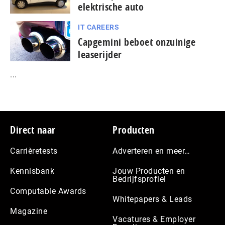
elektrische auto
IT CAREERS
Capgemini beboet onzuinige
leaserijder
...
Footer
Direct naar
Producten
Carrièretests
Adverteren en meer…
Kennisbank
Jouw Producten en
Bedrijfsprofiel
Computable Awards
Whitepapers & Leads
Magazine
Vacatures & Employer