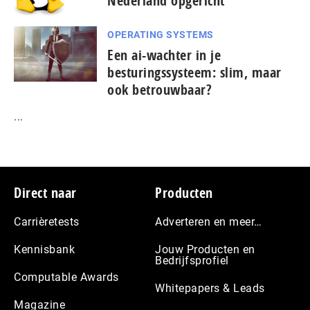
Nederland opgericht
OPERATING SYSTEMS
Een ai-wachter in je
besturingssysteem: slim, maar
ook betrouwbaar?
...
Footer
Direct naar
Producten
Carrièretests
Adverteren en meer…
Kennisbank
Jouw Producten en
Bedrijfsprofiel
Computable Awards
Whitepapers & Leads
Magazine