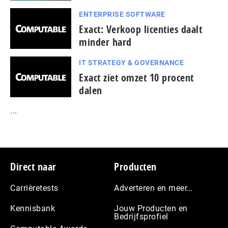
ENTERPRISE SOFTWARE
Exact: Verkoop licenties daalt
minder hard
IT STRATEGY & GOVERNANCE
Exact ziet omzet 10 procent
dalen
...
Footer
Direct naar
Producten
Carrièretests
Adverteren en meer…
Kennisbank
Jouw Producten en
Bedrijfsprofiel