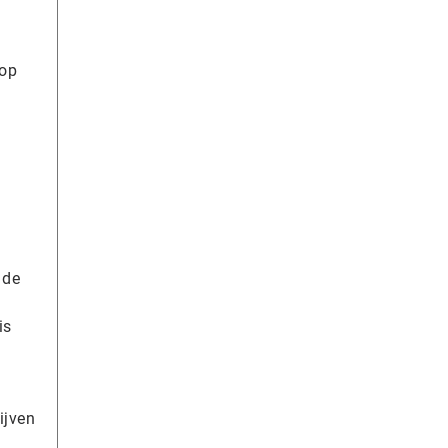
 op
 de
is
ijven