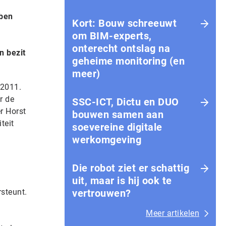
bben
Kort: Bouw schreeuwt
om BIM-experts,
onterecht ontslag na
n bezit
geheime monitoring (en
meer)
 2011.
r de
SSC-ICT, Dictu en DUO
r Horst
bouwen samen aan
teit
soevereine digitale
werkomgeving
Die robot ziet er schattig
uit, maar is hij ook te
steunt.
vertrouwen?
Meer artikelen