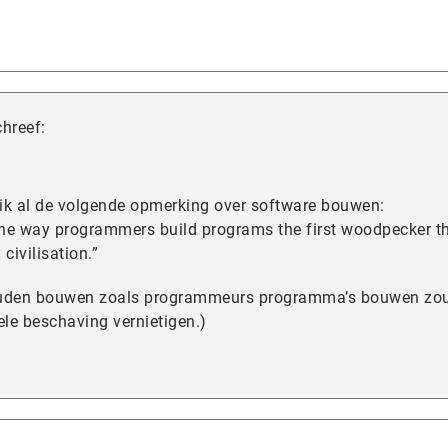
chreef:
ik al de volgende opmerking over software bouwen:
s the way programmers build programs the first woodpecker t
ivilisation.”
uden bouwen zoals programmeurs programma’s bouwen zo
ele beschaving vernietigen.)