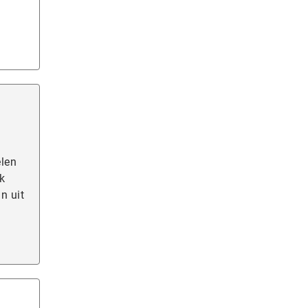
elen
jk
n uit