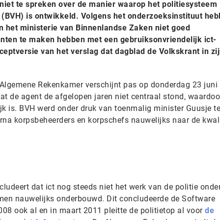
iet te spreken over de manier waarop het politiesysteem
(BVH) is ontwikkeld. Volgens het onderzoeksinstituut he
 het ministerie van Binnenlandse Zaken niet goed
ten te maken hebben met een gebruiksonvriendelijk ict-
nceptversie van het verslag dat dagblad de Volkskrant in zij
e Algemene Rekenkamer verschijnt pas op donderdag 23 juni
dat de agent de afgelopen jaren niet centraal stond, waardoo
ijk is. BVH werd onder druk van toenmalig minister Guusje te
na korpsbeheerders en korpschefs nauwelijks naar de kwali
deert dat ict nog steeds niet het werk van de politie onder
emen nauwelijks onderbouwd. Dit concludeerde de Software
8 ook al en in maart 2011 pleitte de politietop al voor
de