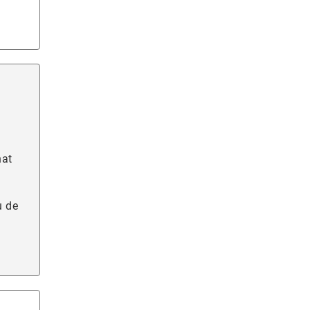
hat
u de