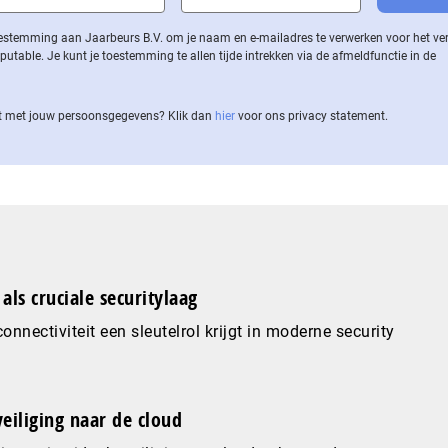
 toestemming aan Jaarbeurs B.V. om je naam en e-mailadres te verwerken voor het v
ble. Je kunt je toestemming te allen tijde intrekken via de af­meld­func­tie in de
 met jouw per­soons­ge­ge­vens? Klik dan
hier
voor ons privacy statement.
als cruciale securitylaag
nnectiviteit een sleutelrol krijgt in moderne security
eiliging naar de cloud