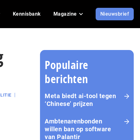
Kennisbank
Magazine
Nieuwsbrief
g
Populaire
berichten
Meta biedt ai-tool tegen
LITIE
‘Chinese’ prijzen
Ambtenarenbonden
willen ban op software
van Palantir