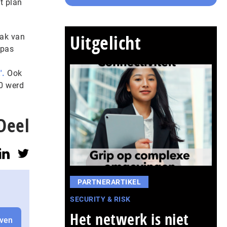
t plan
Uitgelicht
tak van
 pas
'.
Ook
0 werd
Deel
PARTNERARTIKEL
SECURITY & RISK
Het netwerk is niet