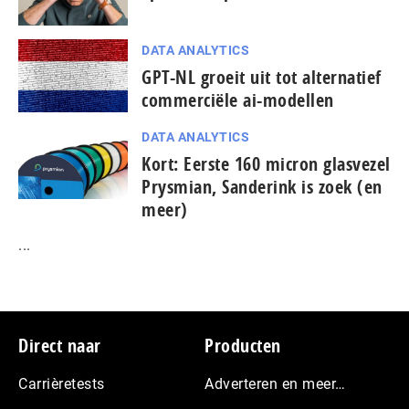
DATA ANALYTICS
GPT-NL groeit uit tot alternatief
commerciële ai-modellen
DATA ANALYTICS
Kort: Eerste 160 micron glasvezel
Prysmian, Sanderink is zoek (en
meer)
...
Footer
Direct naar
Producten
Carrièretests
Adverteren en meer…