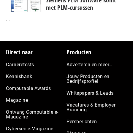
Siemens PLM Software komt
met PLM-cursussen
...
Footer
Direct naar
Producten
Carrièretests
Adverteren en meer…
Kennisbank
Jouw Producten en
Bedrijfsprofiel
Computable Awards
Whitepapers & Leads
Magazine
Vacatures & Employer
Branding
Ontvang Computable e-
Magazine
Persberichten
Cybersec e-Magazine