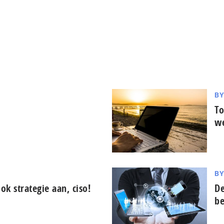
B
To
we
B
k strategie aan, ciso!
De
be