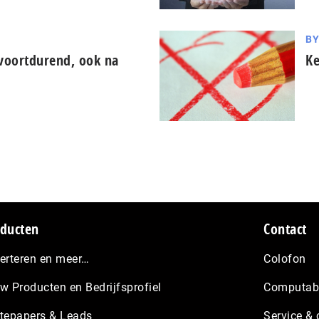
B
 voortdurend, ook na
Ke
ducten
Contact
erteren en meer…
Colofon
w Producten en Bedrijfsprofiel
Computabl
tepapers & Leads
Service & 