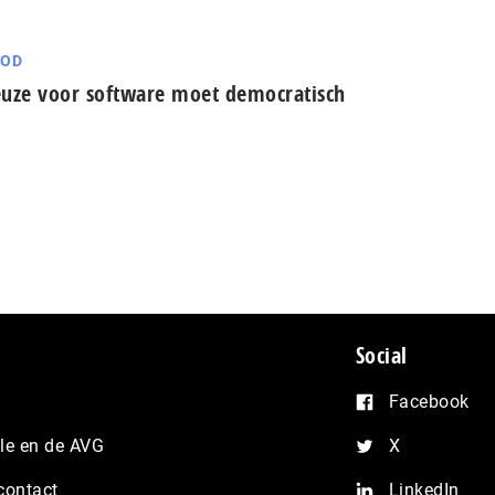
YOD
uze voor software moet democratisch
Social
Facebook
e en de AVG
X
contact
LinkedIn