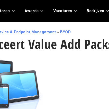
toren
Awards
Vacatures
Bedrijven
evice & Endpoint Management
»
BYOD
ceert Value Add Pack