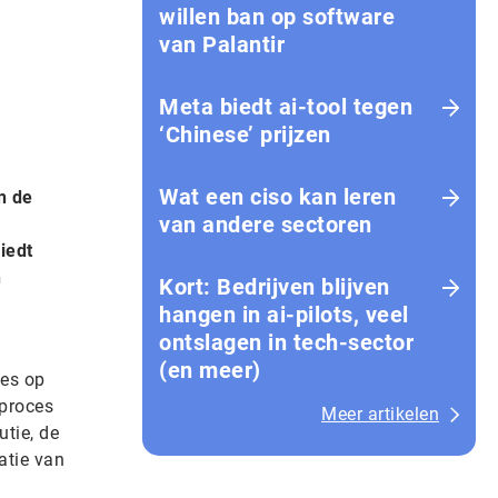
willen ban op software
van Palantir
Meta biedt ai-tool tegen
‘Chinese’ prijzen
Wat een ciso kan leren
n de
van andere sectoren
iedt
n
Kort: Bedrijven blijven
hangen in ai-pilots, veel
ontslagen in tech-sector
(en meer)
ies op
 proces
Meer artikelen
utie, de
satie van