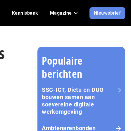
Kennisbank
Magazine
Nieuwsbrief
s
Populaire
berichten
SSC-ICT, Dictu en DUO
bouwen samen aan
soevereine digitale
werkomgeving
Ambtenarenbonden