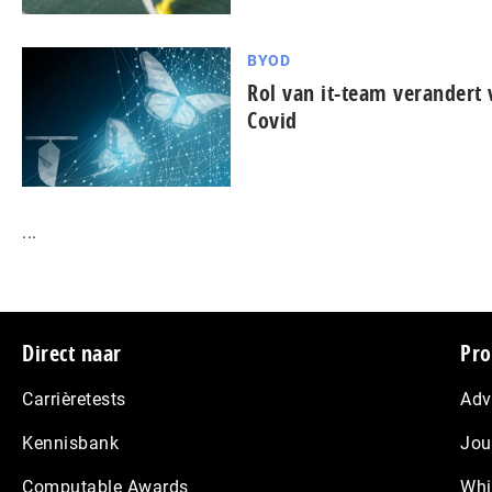
BYOD
Rol van it-team verandert
Covid
...
Footer
Direct naar
Pro
Carrièretests
Adv
Kennisbank
Jou
Computable Awards
Whi