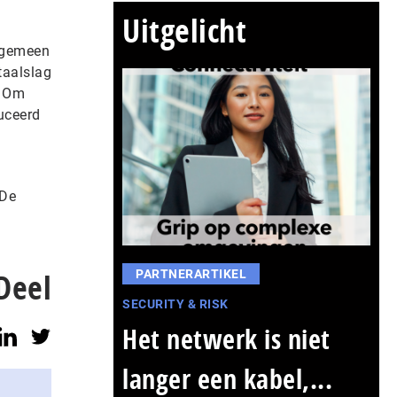
Uitgelicht
algemeen
taalslag
. Om
uceerd
 De
Deel
PARTNERARTIKEL
SECURITY & RISK
Het netwerk is niet
langer een kabel,...