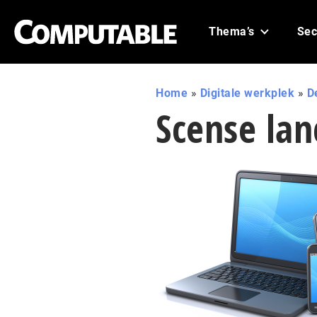
Thema’s
Sec
Home
»
Digitale werkplek
»
D
Scense lan