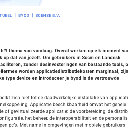
TUEEL
BYOD
SCENSE B.V.
s h?t thema van vandaag. Overal werken op elk moment va
ok op dat van jezelf. Om gebruikers in Sccm en Landesk
aciliteren, zonder desinvesteringen van bestaande tools, b
iermee worden applicatiedistributiekosten marginaal, zij
ke type device en introduceer je byod in de vertrouwde
erkt zich niet tot de daadwerkelijke installatie van applicat
snelkoppeling. Applicatie beschikbaarheid omvat het gehele
 of gevirtualizeerde applicatie: de voorbereiding, de distrib
configuratie, het beheer, de interoperabiliteit en de personali
typen pc’s. Met name in omgevingen met mobiele gebruikers