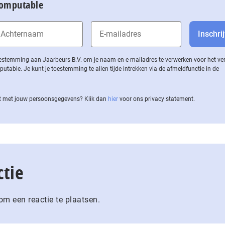
Computable
 toestemming aan Jaarbeurs B.V. om je naam en e-mailadres te verwerken voor het v
ble. Je kunt je toestemming te allen tijde intrekken via de af­meld­func­tie in de
 met jouw per­soons­ge­ge­vens? Klik dan
hier
voor ons privacy statement.
ctie
m een reactie te plaatsen.