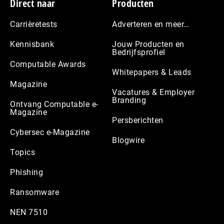
Footer
Direct naar
Producten
Carrièretests
Adverteren en meer…
Kennisbank
Jouw Producten en
Bedrijfsprofiel
Computable Awards
Whitepapers & Leads
Magazine
Vacatures & Employer
Branding
Ontvang Computable e-
Magazine
Persberichten
Cybersec e-Magazine
Blogwire
Topics
Phishing
Ransomware
NEN 7510