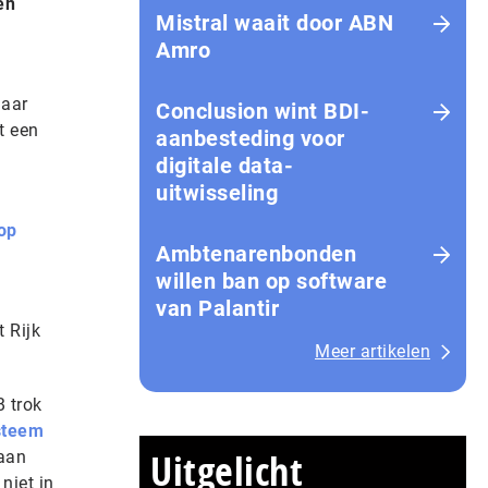
en
Mistral waait door ABN
Amro
haar
Conclusion wint BDI-
t een
aanbesteding voor
digitale data-
uitwisseling
op
Ambtenarenbonden
willen ban op software
van Palantir
 Rijk
Meer artikelen
B trok
steem
Uitgelicht
 aan
niet in