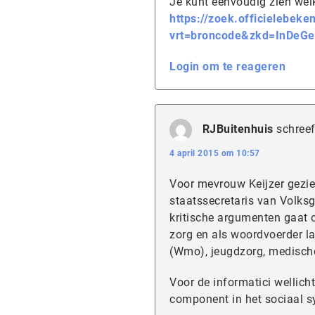
Je kunt eenvoudig zien wel
https://zoek.officielebek
vrt=broncode&zkd=InDeGe
Login om te reageren
RJBuitenhuis
schreef
4 april 2015 om 10:57
Voor mevrouw Keijzer gezie
staatssecretaris van Volksg
kritische argumenten gaat 
zorg en als woordvoerder l
(Wmo), jeugdzorg, medische 
Voor de informatici wellich
component in het sociaal s