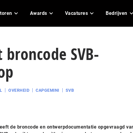
toren
Awards
Vacatures
Bedrijven
t broncode SVB-
op
L
OVERHEID
CAPGEMINI
SVB
eeft de broncode en ontwerpdocumentatie opgevraagd va