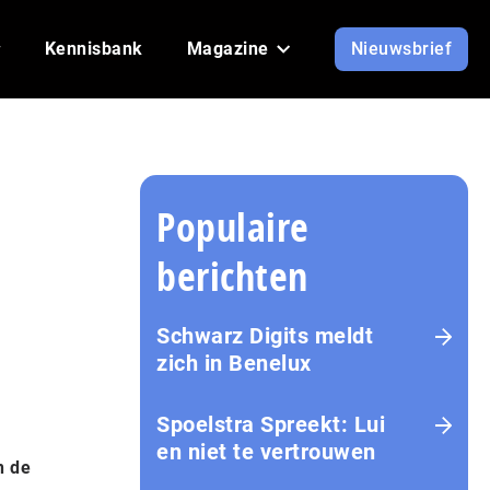
Kennisbank
Magazine
Nieuwsbrief
Populaire
berichten
Schwarz Digits meldt
zich in Benelux
Spoelstra Spreekt: Lui
en niet te vertrouwen
n de