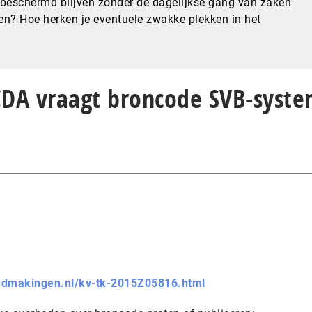
beschermd blijven zonder de dagelijkse gang van zaken
ren? Hoe herken je eventuele zwakke plekken in het
“CDA vraagt broncode SVB-syst
endmakingen.nl/kv-tk-2015Z05816.html