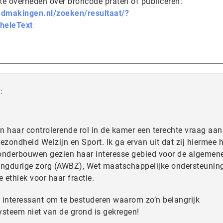
ke overheden over broncode praten of publiceren:
endmakingen.nl/zoeken/resultaat/?
heleText
:
n haar controlerende rol in de kamer een terechte vraag aan
ezondheid Welzijn en Sport. Ik ga ervan uit dat zij hiermee 
onderbouwen gezien haar interesse gebied voor de algemen
angdurige zorg (AWBZ), Wet maatschappelijke ondersteunin
ethiek voor haar fractie.
t interessant om te bestuderen waarom zo’n belangrijk
ysteem niet van de grond is gekregen!