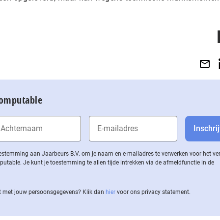
Computable
 toestemming aan Jaarbeurs B.V. om je naam en e-mailadres te verwerken voor het v
ble. Je kunt je toestemming te allen tijde intrekken via de af­meld­func­tie in de
 met jouw per­soons­ge­ge­vens? Klik dan
hier
voor ons privacy statement.