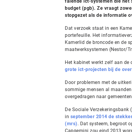
falende ict-systemen die het
budget (pgb). Ze vraagt zowe
stopgezet als de informatie o
Dat verzoek staat in een Kame
portefeuille. Het informatiever
Kamerlid de broncode en de sp
maatwerksystemen (Nestor/Tr
Het kabinet werkt zelf aan de 
grote ict-projecten bij de ove
Door problemen met de uitker
sommige mensen al maanden zon
overgedragen naar gemeenten
De Sociale Verzekeringsbank (
in
september 2014 de stekker 
(mrs)
. Dat systeem, begroot 
Capgemini zou eind 2013 wor