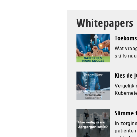
Whitepapers
Toekomst
Wat vraag
skills naa
Kies de j
Vergelijk
Kubernet
Slimme t
In zorgin
patiënten