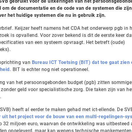
 SVB gebruikt voor de uitkeringen van het persoonsgebond
l om de documentatie en de code van de systemen die zijn
ver het huidige systemen die nu in gebruik zijn.
rbrief. Keijzer heeft namens het CDA het onderwerp pgb in 
zoek is opvallend. Voor zover bekend is dit de eerste keer da
ecificaties van een systeem opvraagt. Het betreft (oude)
eks).
oprichting van
Bureau ICT Toetsing (BIT) dat toe gaat zien 
rheid.
BIT is echter nog niet operationeel.
ing van het persoonsgebonden budget (pgb) zitten sommige
der geld voor specialistische zorg. Die taken zijn van het
.
SVB) heeft al eerder te maken gehad met ict-ellende. De SV
uit het project voor de bouw van een multi-regelingen-sy
op 32 miljoen euro, waarvan de ontwikkeling was uitbesteed
den opgeleverd, maar kan wegens technische mankementen 