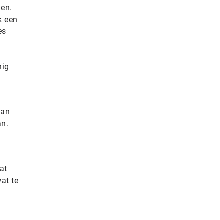
gen.
k een
es
nig
van
an.
at
wat te