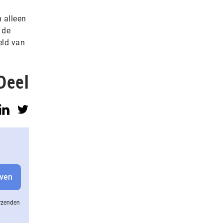
 alleen
 de
eld van
Deel
erzenden