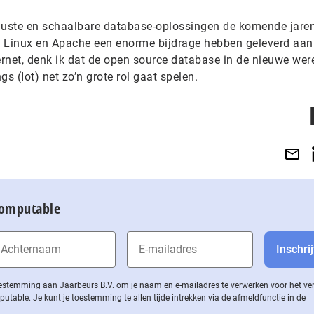
uuste en schaalbare database-oplossingen de komende jaren
e Linux en Apache een enorme bijdrage hebben geleverd aan
ernet, denk ik dat de open source database in de nieuwe wer
gs (Iot) net zo’n grote rol gaat spelen.
Computable
 toestemming aan Jaarbeurs B.V. om je naam en e-mailadres te verwerken voor het v
ble. Je kunt je toestemming te allen tijde intrekken via de af­meld­func­tie in de