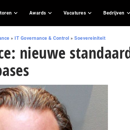
toren
Awards
Vacatures
Bedrijven
ance
»
IT Governance & Control
»
Soevereiniteit
ce: nieuwe standaar
bases