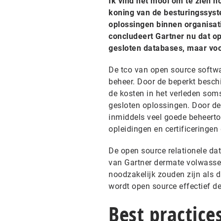
Ik vind het mooi om te zien h
koning van de besturingssyst
oplossingen binnen organisat
concludeert Gartner nu dat op
gesloten databases, maar voor
De tco van open source softw
beheer. Door de beperkt besch
de kosten in het verleden soms
gesloten oplossingen. Door de
inmiddels veel goede beheerto
opleidingen en certificeringen
De open source relationele dat
van Gartner dermate volwassen
noodzakelijk zouden zijn als 
wordt open source effectief d
Best practice