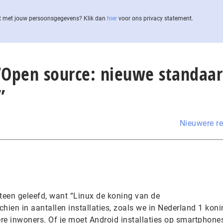
 met jouw per­soons­ge­ge­vens? Klik dan
hier
voor ons privacy statement.
 “Open source: nieuwe standaa
”
Nieuwere re
steen geleefd, want “Linux de koning van de
ien in aantallen installaties, zoals we in Nederland 1 koni
e inwoners. Of je moet Android installaties op smartphone