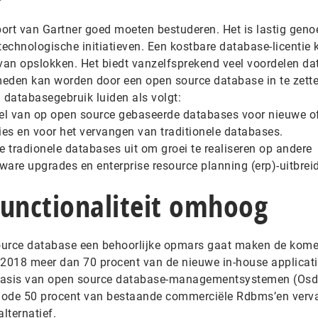
pport van Gartner goed moeten bestuderen. Het is lastig gen
technologische initiatieven. Een kostbare database-licentie 
van opslokken. Het biedt vanzelfsprekend veel voordelen da
rmeden kan worden door een open source database in te zett
 databasegebruik luiden als volgt:
el van op open source gebaseerde databases voor nieuwe o
ies en voor het vervangen van traditionele databases.
e tradionele databases uit om groei te realiseren op andere
ware upgrades en enterprise resource planning (erp)-uitbrei
functionaliteit omhoog
 source database een behoorlijke opmars gaat maken de kom
in 2018 meer dan 70 procent van de nieuwe in-house applicat
 basis van open source database-managementsystemen (Os
eriode 50 procent van bestaande commerciële Rdbms’en ver
lternatief.