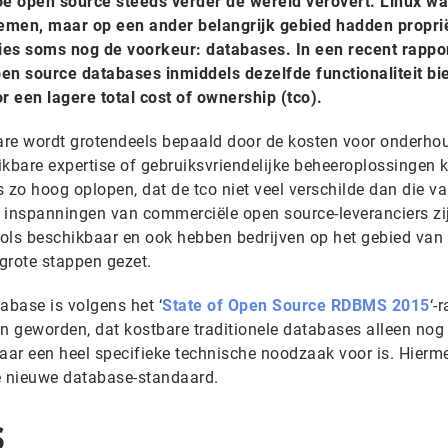
oe open source steeds verder de wereld verovert. Linux wa
emen, maar op een ander belangrijk gebied hadden propri
ies soms nog de voorkeur: databases. In een recent rappo
en source databases inmiddels dezelfde functionaliteit bi
 een lagere total cost of ownership (tco).
are wordt grotendeels bepaald door de kosten voor onderho
ikbare expertise of gebruiksvriendelijke beheeroplossingen
 zo hoog oplopen, dat de tco niet veel verschilde dan die v
 inspanningen van commerciële open source-leveranciers zij
ols beschikbaar en ook hebben bedrijven op het gebied van
 grote stappen gezet.
abase is volgens het ‘
State of Open Source RDBMS 2015
‘-
 geworden, dat kostbare traditionele databases alleen nog
daar een heel specifieke technische noodzaak voor is. Hierm
e nieuwe database-standaard.
s