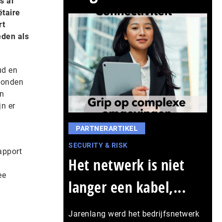
s al
ëtaire
rt
eden als
ud en
 konden
an
n er
PARTNERARTIKEL
SECURITY & RISK
rapport
Het netwerk is niet
ee
langer een kabel,...
Jarenlang werd het bedrijfsnetwerk