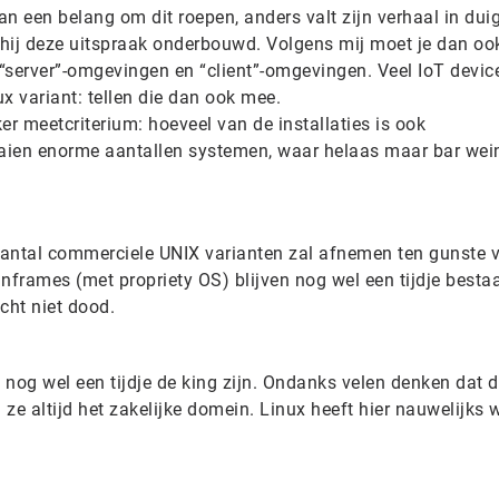
an een belang om dit roepen, anders valt zijn verhaal in dui
 hij deze uitspraak onderbouwd. Volgens mij moet je dan oo
server”-omgevingen en “client”-omgevingen. Veel IoT devic
 variant: tellen die dan ook mee.
er meetcriterium: hoeveel van de installaties is ook
raaien enorme aantallen systemen, waar helaas maar bar wei
aantal commerciele UNIX varianten zal afnemen ten gunste 
inframes (met propriety OS) blijven nog wel een tijdje besta
cht niet dood.
nog wel een tijdje de king zijn. Ondanks velen denken dat d
ze altijd het zakelijke domein. Linux heeft hier nauwelijks 