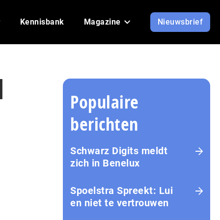
Kennisbank
Magazine
Nieuwsbrief
d
Populaire
berichten
Schwarz Digits meldt
zich in Benelux
Spoelstra Spreekt: Lui
en niet te vertrouwen