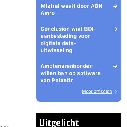
Mistral waait door ABN
Amro
Conclusion wint BDI-
aanbesteding voor
digitale data-
uitwisseling
Ambtenarenbonden
willen ban op software
van Palantir
Meer artikelen
Uitgelicht