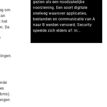
gezien als een noodzakelijke
voorziening. Een soort digitale
oeg om
snelweg waarover applicaties,
kan
bestanden en communicatie van A
t het
naar B werden vervoerd. Security
en. De
speelde zich elders af: in...
f
Meer persberichten
dingen.
ende
ies
dbms).
vangen