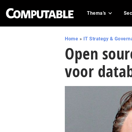
Thema’s
Sec
Home
»
IT Strategy & Govern
Open sour
voor data