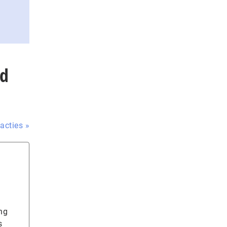
rd
acties »
ng
s