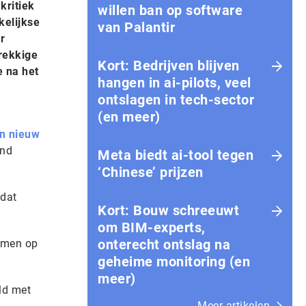
kritiek
willen ban op software
kelijkse
van Palantir
r
rekkige
Kort: Bedrijven blijven
e na het
hangen in ai-pilots, veel
ontslagen in tech-sector
(en meer)
n nieuw
end
Meta biedt ai-tool tegen
‘Chinese’ prijzen
 dat
Kort: Bouw schreeuwt
om BIM-experts,
onterecht ontslag na
aimen op
geheime monitoring (en
meer)
ld met
Meer artikelen