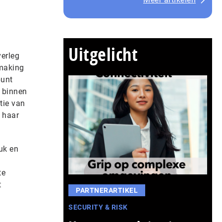
Uitgelicht
verleg
rmaking
punt
 binnen
tie van
 haar
uk en
te
t
PARTNERARTIKEL
SECURITY & RISK