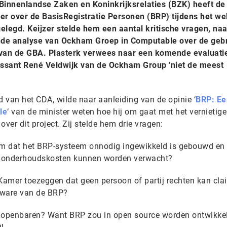
Binnenlandse Zaken en Koninkrijksrelaties (BZK) heeft de 
r over de BasisRegistratie Personen (BRP) tijdens het we
elegd. Keijzer stelde hem een aantal kritische vragen, naa
nde analyse van Ockham Groep in Computable over de geb
 van de GBA. Plasterk verwees naar een komende evaluati
sant René Veldwijk van de Ockham Group 'niet de meest
 van het CDA, wilde naar aanleiding van de opinie ‘
BRP: Ee
le
‘ van de minister weten hoe hij om gaat met het vernietig
er dit project. Zij stelde hem drie vragen:
m dat het BRP-systeem onnodig ingewikkeld is gebouwd en
e onderhoudskosten kunnen worden verwacht?
Kamer toezeggen dat geen persoon of partij rechten kan cl
tware van de BRP?
e openbaren? Want BRP zou in open source worden ontwikke