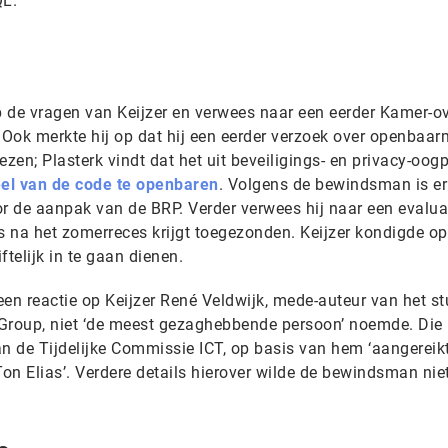
QL.
 de vragen van Keijzer en verwees naar een eerder Kamer-o
Ook merkte hij op dat hij een eerder verzoek over openbaa
en; Plasterk vindt dat het uit beveiligings- en privacy-oog
el van de code te openbaren
. Volgens de bewindsman is er
 de aanpak van de BRP. Verder verwees hij naar een evalua
 na het zomerreces krijgt toegezonden. Keijzer kondigde op
telijk in te gaan dienen.
 een reactie op Keijzer René Veldwijk, mede-auteur van het st
roup, niet ‘de meest gezaghebbende persoon’ noemde. Die
an de Tijdelijke Commissie ICT, op basis van hem ‘aangereik
Ton Elias’. Verdere details hierover wilde de bewindsman nie