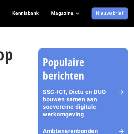
Kennisbank
Magazine
Nieuwsbrief
 op
Populaire
berichten
SSC-ICT, Dictu en DUO
bouwen samen aan
soevereine digitale
werkomgeving
Ambtenarenbonden