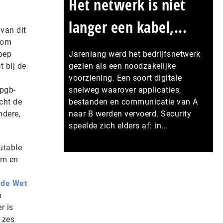
Het netwerk is niet
langer een kabel,...
van dit
alom
roep
Jarenlang werd het bedrijfsnetwerk
t bij de
gezien als een noodzakelijke
voorziening. Een soort digitale
 pgb-
snelweg waarover applicaties,
cht de
bestanden en communicatie van A
ndere,
naar B werden vervoerd. Security
speelde zich elders af: in...
utable
Meer persberichten
em en
 de Wet
p
r is
r zes