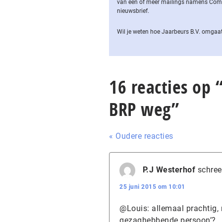
van een of meer mailings namens Computa
nieuwsbrief.
Wil je weten hoe Jaarbeurs B.V. omgaat
16 reacties op 
BRP weg”
« Oudere reacties
P.J Westerhof
schree
25 juni 2015 om 10:01
@Louis: allemaal prachtig,
gezaghebbende persoon’?