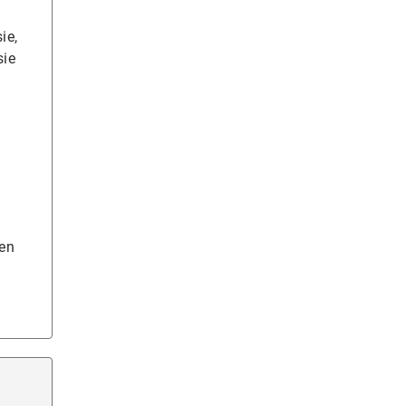
ie,
sie
 en