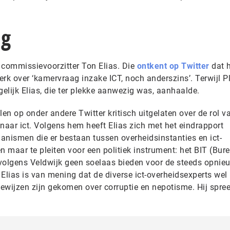
ng
 commissievoorzitter Ton Elias. Die
ontkent op Twitter
dat h
rk over ‘kamervraag inzake ICT, noch anderszins’. Terwijl P
gelijk Elias, die ter plekke aanwezig was, aanhaalde.
len op onder andere Twitter kritisch uitgelaten over de rol v
naar ict. Volgens hem heeft Elias zich met het eindrapport
anismen die er bestaan tussen overheidsinstanties en ict-
en maar te pleiten voor een politiek instrument: het BIT (Bur
l volgens Veldwijk geen soelaas bieden voor de steeds opnie
 Elias is van mening dat de diverse ict-overheidsexperts wel 
ewijzen zijn gekomen over corruptie en nepotisme. Hij spre