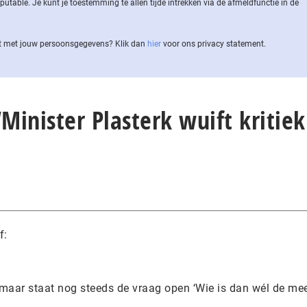
ble. Je kunt je toestemming te allen tijde intrekken via de af­meld­func­tie in de
 met jouw per­soons­ge­ge­vens? Klik dan
hier
voor ons privacy statement.
“Minister Plasterk wuift kritie
f:
 maar staat nog steeds de vraag open ‘Wie is dan wél de me