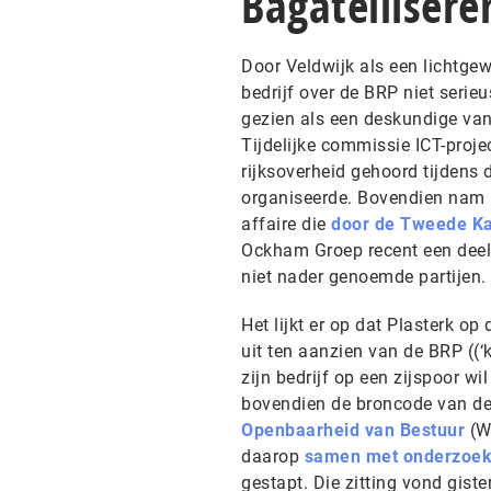
Bagatellisere
Door Veldwijk als een lichtgew
bedrijf over de BRP niet serie
gezien als een deskundige van 
Tijdelijke commissie ICT-proje
rijksoverheid gehoord tijdens 
organiseerde. Bovendien nam h
affaire die
door de Tweede K
Ockham Groep recent een deel
niet nader genoemde partijen.
Het lijkt er op dat Plasterk op
uit ten aanzien van de BRP ((‘k
zijn bedrijf op een zijspoor wi
bovendien de broncode van d
Openbaarheid van Bestuur
(W
daarop
samen met onderzoeks
gestapt. Die zitting vond giste