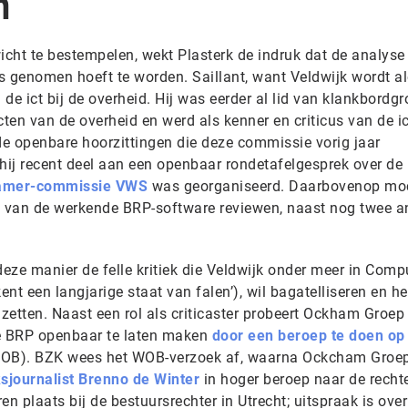
n
icht te bestempelen, wekt Plasterk de indruk dat de analyse 
us genomen hoeft te worden. Saillant, want Veldwijk wordt 
de ict bij de overheid. Hij was eerder al lid van klankbordg
cten van de overheid en werd als kenner en criticus van de ic
de openbare hoorzittingen die deze commissie vorig jaar
ij recent deel aan een openbaar rondetafelgesprek over de
amer-commissie VWS
was georganiseerd. Daarbovenop mo
 van de werkende BRP-software reviewen, naast nog twee a
 deze manier de felle kritiek die Veldwijk onder meer in Comp
ent een langjarige staat van falen’), wil bagatelliseren en h
l zetten. Naast een rol als criticaster probeert Ockham Groep
e BRP openbaar te laten maken
door een beroep te doen op
OB). BZK wees het WOB-verzoek af, waarna Ockcham Groe
journalist Brenno de Winter
in hoger beroep naar de rechte
ren plaats bij de bestuursrechter in Utrecht; uitspraak is ove