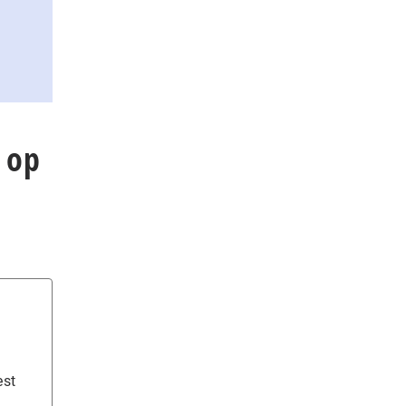
k op
est