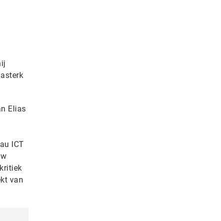
ij
lasterk
an Elias
eau ICT
uw
kritiek
ekt van