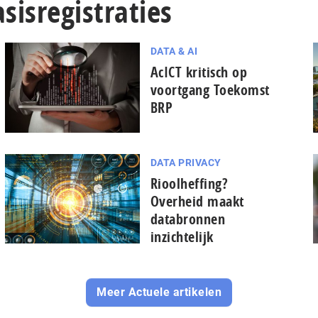
sisregistraties
DATA & AI
AcICT kritisch op
voortgang Toekomst
BRP
DATA PRIVACY
Rioolheffing?
Overheid maakt
databronnen
inzichtelijk
Meer Actuele artikelen