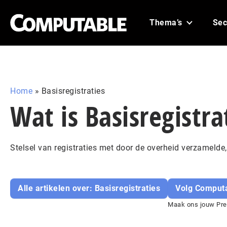
Thema’s
Sec
Home
»
Basisregistraties
Wat is Basisregistra
Stelsel van registraties met door de overheid verzameld
Alle artikelen over: Basisregistraties
Volg Computa
Maak ons jouw Pref