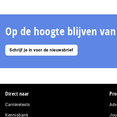
Op de hoogte blijven va
Schrijf je in voor de nieuwsbrief
Footer
Direct naar
Pro
Carrièretests
Adv
Kennisbank
Jou