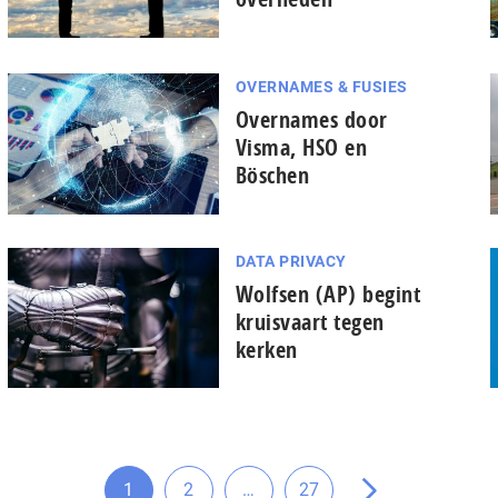
OVERNAMES & FUSIES
Overnames door
Visma, HSO en
Böschen
DATA PRIVACY
Wolfsen (AP) begint
kruisvaart tegen
kerken
Tussenliggende
1
2
…
27