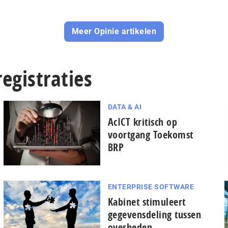
Meer Opinie artikelen
registraties
DATA & AI
AcICT kritisch op
voortgang Toekomst
BRP
ENTERPRISE SOFTWARE
Kabinet stimuleert
gegevensdeling tussen
overheden