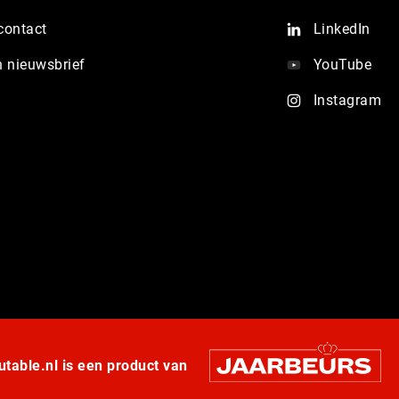
contact
LinkedIn
n nieuwsbrief
YouTube
Instagram
table.nl is een product van