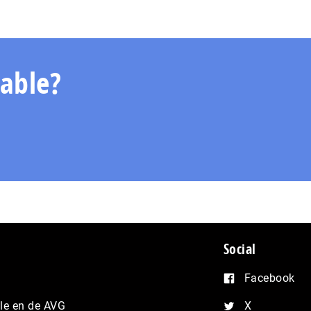
able?
Social
Facebook
e en de AVG
X