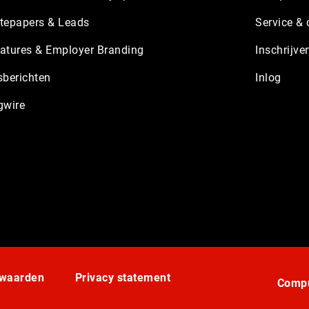
tepapers & Leads
Service & 
atures & Employer Branding
Inschrijve
sberichten
Inlog
gwire
rwaarden
Privacy statement
Compu