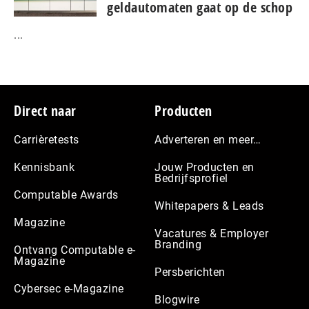
geldautomaten gaat op de schop
...
Footer
Direct naar
Producten
Carrièretests
Adverteren en meer…
Kennisbank
Jouw Producten en
Bedrijfsprofiel
Computable Awards
Whitepapers & Leads
Magazine
Vacatures & Employer
Branding
Ontvang Computable e-
Magazine
Persberichten
Cybersec e-Magazine
Blogwire