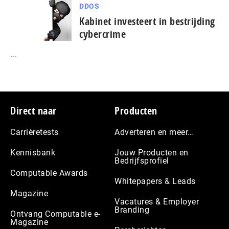
DDOS
Kabinet investeert in bestrijding
cybercrime
...
Footer
Direct naar
Producten
Carrièretests
Adverteren en meer…
Kennisbank
Jouw Producten en
Bedrijfsprofiel
Computable Awards
Whitepapers & Leads
Magazine
Vacatures & Employer
Branding
Ontvang Computable e-
Magazine