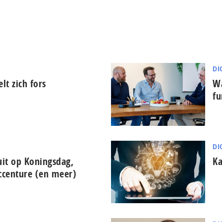
DI
lt zich fors
Wa
fu
DI
 uit op Koningsdag,
Ka
ccenture (en meer)