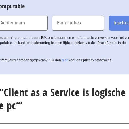
Computable
 toestemming aan Jaarbeurs B.V. om je naam en e-mailadres te verwerken voor het v
ble. Je kunt je toestemming te allen tijde intrekken via de af­meld­func­tie in de
 met jouw per­soons­ge­ge­vens? Klik dan
hier
voor ons privacy statement.
‘Client as a Service is logische
e pc’”