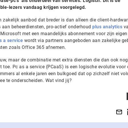
ase-pc’s’ als onderdeel van services. Logisch. Dit is de
able-lezers vandaag krijgen voorgelegd.
n zakelijk aanbod dat breder is dan alleen die client-hardwar
’s aan beheerdiensten, pro-actief onderhoud
plus analytics
va
 Microsoft met een maandelijks abonnement voor zijn eigen
s a service
wordt via partners aangeboden aan zakelijke ge
sten zoals Office 365 afnemen.
nieuw, maar de combinatie met extra diensten die dan ook no
t toe. Pc as a service (PCaaS) is een logische evolutie voor 
immers al enkele jaren een bulkgoed dat op zichzelf niet vo
ee te onderscheiden. Wat vind jij?