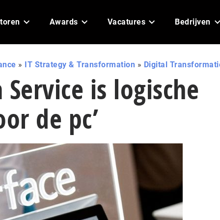
toren
Awards
Vacatures
Bedrijven
ance
»
IT Strategy & Transformation
»
Digital Transformat
a Service is logische
oor de pc’