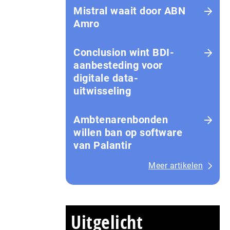
Mistral waait door ABN
Amro
Conclusion wint BDI-
aanbesteding voor
digitale data-
uitwisseling
Ambtenarenbonden
willen ban op software
van Palantir
Meer artikelen
Uitgelicht