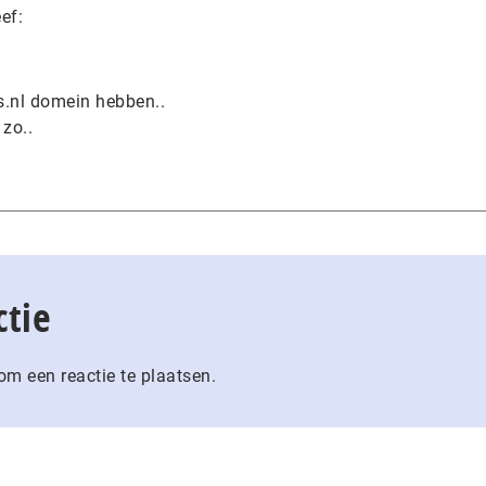
ef:
s.nl domein hebben..
 zo..
ctie
m een reactie te plaatsen.