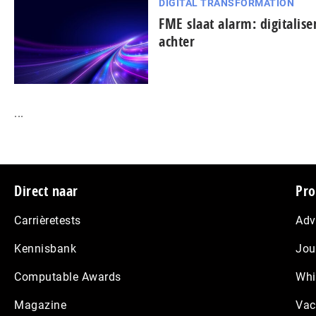
DIGITAL TRANSFORMATION
FME slaat alarm: digitalise
achter
...
Footer
Direct naar
Pro
Carrièretests
Adv
Kennisbank
Jou
Computable Awards
Whi
Magazine
Vac