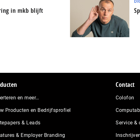
DI
ring in mkb blijft
Sp
ducten
Contact
erteren en meer…
Colofon
w Producten en Bedrijfsprofiel
Computabl
tepapers & Leads
Service & 
atures & Employer Branding
Inschrijve