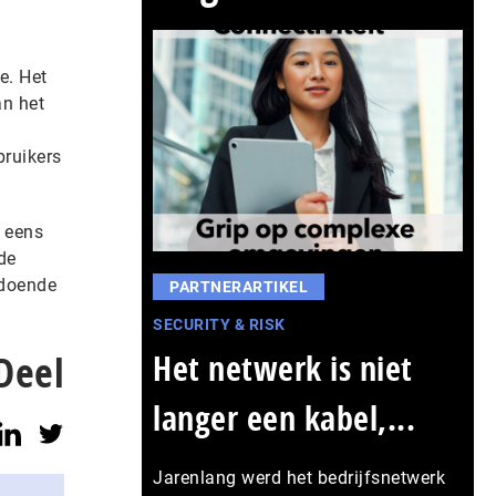
e. Het
n het
bruikers
g eens
de
ldoende
PARTNERARTIKEL
SECURITY & RISK
Deel
Het netwerk is niet
langer een kabel,...
Jarenlang werd het bedrijfsnetwerk