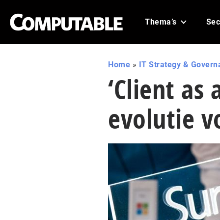
Thema’s
Sec
Home
»
IT Strategy & Govern
‘Client as 
evolutie v