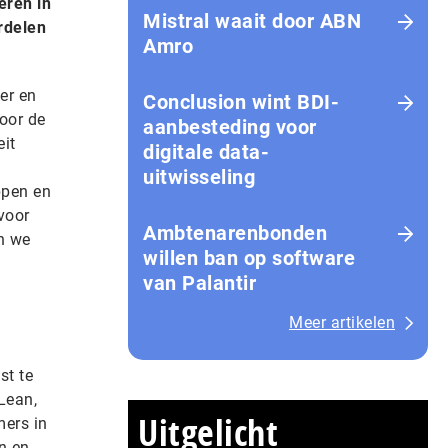
eren in
Mistral waait door ABN
ordelen
Amro
er en
Conclusion wint BDI-
oor de
aanbesteding voor
eit
digitale data-
uitwisseling
ppen en
voor
Ambtenarenbonden
en we
willen ban op software
van Palantir
Meer artikelen
st te
Lean,
Uitgelicht
mers in
n en