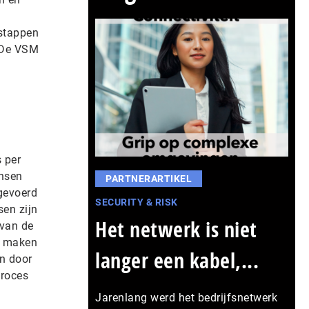
sstappen
. De VSM
 per
ensen
PARTNERARTIKEL
tgevoerd
SECURITY & RISK
sen zijn
Het netwerk is niet
 van de
te maken
langer een kabel,...
an door
proces
Jarenlang werd het bedrijfsnetwerk