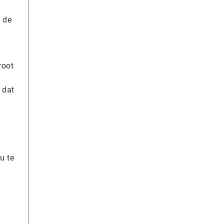
 de
root
 dat
u te