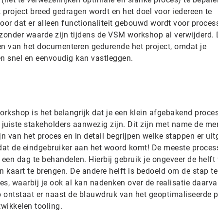
t project breed gedragen wordt en het doel voor iedereen te
 voor dat er alleen functionaliteit gebouwd wordt voor proce
zonder waarde zijn tijdens de VSM workshop al verwijderd
en van het documenteren gedurende het project, omdat je
en snel en eenvoudig kan vastleggen.
rkshop is het belangrijk dat je een klein afgebakend proces
e juiste stakeholders aanwezig zijn. Dit zijn met name de m
jn van het proces en in detail begrijpen welke stappen er ui
 dat de eindgebruiker aan het woord komt! De meeste proces
een dag te behandelen. Hierbij gebruik je ongeveer de helft
in kaart te brengen. De andere helft is bedoeld om de stap 
es, waarbij je ook al kan nadenken over de realisatie daarv
 ontstaat er naast de blauwdruk van het geoptimaliseerde 
twikkelen tooling.