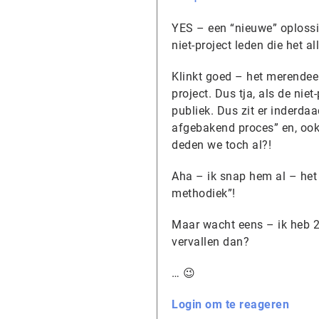
YES – een “nieuwe” oploss
niet-project leden die het 
Klinkt goed – het merendeel
project. Dus tja, als de nie
publiek. Dus zit er inderda
afgebakend proces” en, ook 
deden we toch al?!
Aha – ik snap hem al – het
methodiek”!
Maar wacht eens – ik heb 2
vervallen dan?
… 😉
Login om te reageren