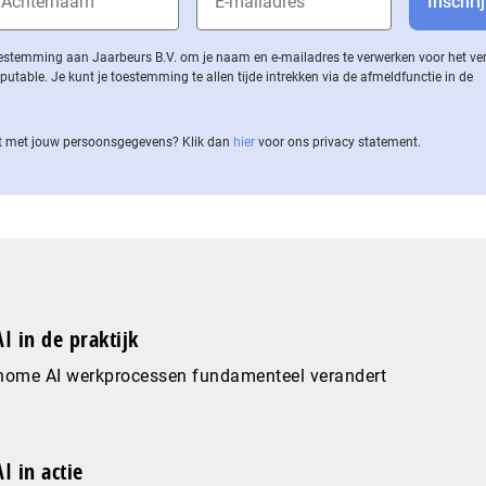
 toestemming aan Jaarbeurs B.V. om je naam en e-mailadres te verwerken voor het v
ble. Je kunt je toestemming te allen tijde intrekken via de af­meld­func­tie in de
 met jouw per­soons­ge­ge­vens? Klik dan
hier
voor ons privacy statement.
I in de praktijk
nome AI werkprocessen fundamenteel verandert
I in actie