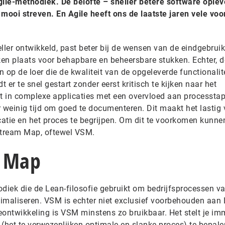
ile-methodiek. De belofte – sneller betere software oplev
n mooi streven. En Agile heeft ons de laatste jaren vele vo
ler ontwikkeld, past beter bij de wensen van de eindgebruik
en plaats voor behapbare en beheersbare stukken. Echter, d
n op de loer die de kwaliteit van de opgeleverde functionalit
t er te snel gestart zonder eerst kritisch te kijken naar het
ert in complexe applicaties met een overvloed aan processta
er weinig tijd om goed te documenteren. Dit maakt het lastig 
catie en het proces te begrijpen. Om dit te voorkomen kunn
Stream Map, oftewel VSM.
m Map
iek die de Lean-filosofie gebruikt om bedrijfsprocessen va
timaliseren. VSM is echter niet exclusief voorbehouden aan 
eontwikkeling is VSM minstens zo bruikbaar. Het stelt je im
l (het te verwezenlijken optimale en slanke proces) te bepale