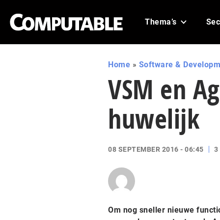
Thema’s
Sec
Home
»
Software & Developm
VSM en Agi
huwelijk
08 SEPTEMBER 2016 - 06:45
3
Om nog sneller nieuwe functio