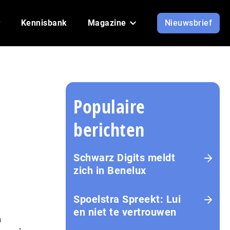
Kennisbank
Magazine
Nieuwsbrief
Populaire
berichten
Schwarz Digits meldt
zich in Benelux
Spoelstra Spreekt: Lui
en niet te vertrouwen
n