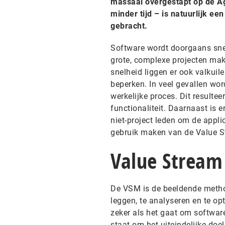
massaal overgestapt op de Ag
minder tijd – is natuurlijk ee
gebracht.
Software wordt doorgaans snel
grote, complexe projecten mak
snelheid liggen er ook valkuile
beperken. In veel gevallen word
werkelijke proces. Dit resulte
functionaliteit. Daarnaast is 
niet-project leden om de appli
gebruik maken van de Value 
Value Strea
De VSM is de beeldende method
leggen, te analyseren en te op
zeker als het gaat om softwar
staat om het uiteindelijke doe