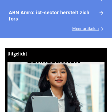
ABN Amro: ict-sector herstelt zich
fors
Meer artikelen
Uitgelicht