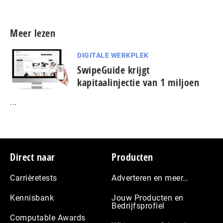
Meer lezen
DIGITALE WERKPLEK
SwipeGuide krijgt
kapitaalinjectie van 1 miljoen
...
Footer
Direct naar
Producten
Carrièretests
Adverteren en meer…
Kennisbank
Jouw Producten en
Bedrijfsprofiel
Computable Awards