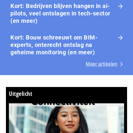
Kort: Bedrijven blijven hangen in ai-
pilots, veel ontslagen in tech-sector
(en meer)
Kort: Bouw schreeuwt om BIM-
experts, onterecht ontslag na
geheime monitoring (en meer)
Meer artikelen
Uitgelicht