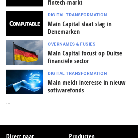
fintech-markt
DIGITAL TRANSFORMATION
Main Capital slaat slag in
Denemarken
OVERNAMES & FUSIES
Main Capital focust op Duitse
financiële sector
DIGITAL TRANSFORMATION
Main meldt interesse in nieuw
softwarefonds
...
Footer
Direct naar
Producten