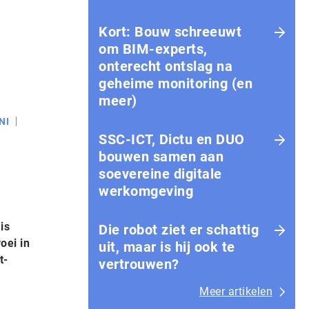
Kort: Bouw schreeuwt
om BIM-experts,
onterecht ontslag na
geheime monitoring (en
meer)
NI
SSC-ICT, Dictu en DUO
bouwen samen aan
soevereine digitale
werkomgeving
is
Die robot ziet er schattig
oei in
uit, maar is hij ook te
t-
vertrouwen?
Meer artikelen