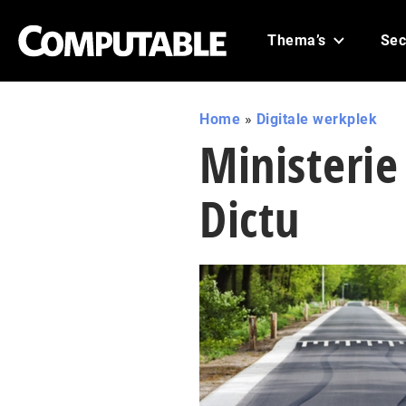
Thema’s
Sec
Home
»
Digitale werkplek
Ministerie
Dictu