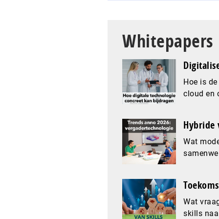
Whitepapers
Digitalis
Hoe is de
cloud en 
Hybride 
Wat mode
samenwer
Toekomst
Wat vraag
skills naa