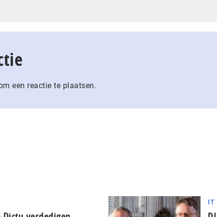
ctie
m een reactie te plaatsen.
IT
 Dictu verdedigen
DI