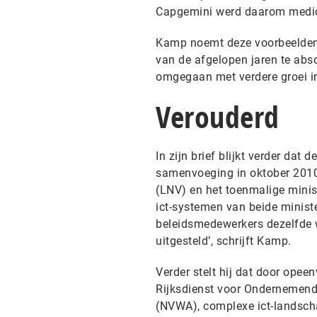
Capgemini werd daarom medio 
Kamp noemt deze voorbeelden n
van de afgelopen jaren te ab
omgegaan met verdere groei in
Verouderd
In zijn brief blijkt verder da
samenvoeging in oktober 2010
(LNV) en het toenmalige minis
ict-systemen van beide minist
beleidsmedewerkers dezelfde w
uitgesteld’, schrijft Kamp.
Verder stelt hij dat door opee
Rijksdienst voor Ondernemend 
(NVWA), complexe ict-landscha