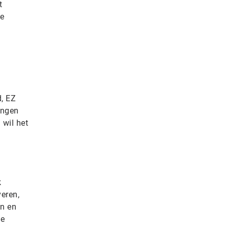
t
de
, EZ
ingen
 wil het
k
eren,
n en
de