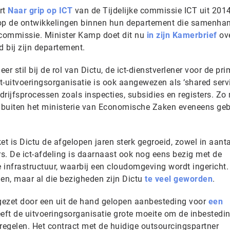
rt
Naar grip op ICT
van de Tijdelijke commissie ICT uit 201
 op de ontwikkelingen binnen hun departement die samenha
commissie. Minister Kamp doet dit nu
in zijn Kamerbrief
ov
ed bij zijn departement.
 stil bij de rol van Dictu, de ict-dienstverlener voor de pri
ct-uitvoeringsorganisatie is ook aangewezen als ‘shared serv
edrijfsprocessen zoals inspecties, subsidies en registers. Z
n buiten het ministerie van Economische Zaken eveneens geb
et is Dictu de afgelopen jaren sterk gegroeid, zowel in aanta
s. De ict-afdeling is daarnaast ook nog eens bezig met de
 infrastructuur, waarbij een cloudomgeving wordt ingericht
den, maar al die bezigheden zijn Dictu
te veel geworden
.
 gezet door een uit de hand gelopen aanbesteding voor
een
eft de uitvoeringsorganisatie grote moeite om de inbestedi
 regelen. Het contract met de huidige outsourcingspartner