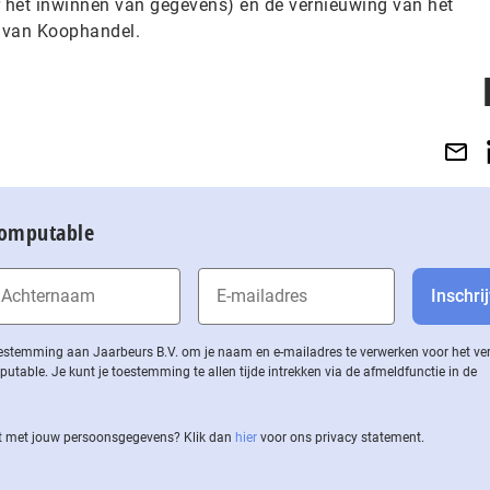
r het inwinnen van gegevens) en de vernieuwing van het
 van Koophandel.
Computable
 toestemming aan Jaarbeurs B.V. om je naam en e-mailadres te verwerken voor het v
ble. Je kunt je toestemming te allen tijde intrekken via de af­meld­func­tie in de
 met jouw per­soons­ge­ge­vens? Klik dan
hier
voor ons privacy statement.