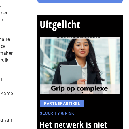
4
ngen
er
Uitgelicht
maire
ice
o maken
ruik
l
. Kamp
PARTNERARTIKEL
SECURITY & RISK
ng van
Het netwerk is niet