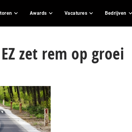
toren
Awards
Vacatures
Bedrijven
 EZ zet rem op groei