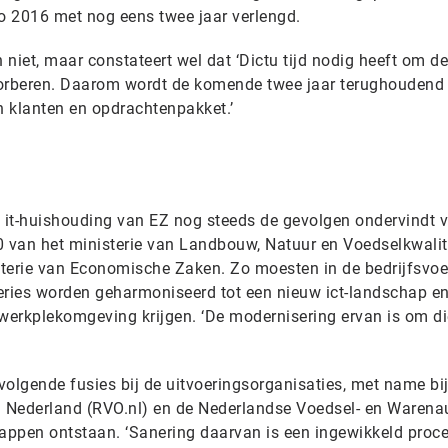
2016 met nog eens twee jaar verlengd.
iet, maar constateert wel dat ‘Dictu tijd nodig heeft om de
sorberen. Daarom wordt de komende twee jaar terughoudend
 klanten en opdrachtenpakket.’
t de it-huishouding van EZ nog steeds de gevolgen ondervindt 
 van het ministerie van Landbouw, Natuur en Voedselkwalit
terie van Economische Zaken. Zo moesten in de bedrijfsvoe
eries worden geharmoniseerd tot een nieuw ict-landschap en
erkplekomgeving krijgen. ‘De modernisering ervan is om di
nvolgende fusies bij de uitvoeringsorganisaties, met name bi
Nederland (RVO.nl) en de Nederlandse Voedsel- en Warenaut
ppen ontstaan. ‘Sanering daarvan is een ingewikkeld proce