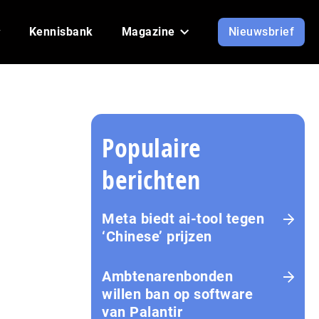
Kennisbank
Magazine
Nieuwsbrief
Populaire
berichten
Meta biedt ai-tool tegen
‘Chinese’ prijzen
Ambtenarenbonden
willen ban op software
van Palantir