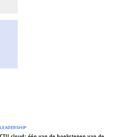
 LEADERSHIP
CTU cloud: één van de hoekstenen van de