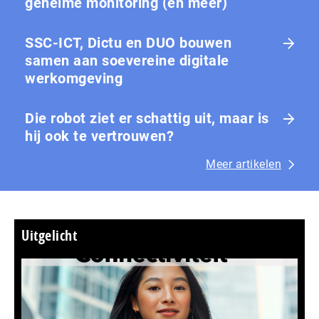
geheime monitoring (en meer)
SSC-ICT, Dictu en DUO bouwen
samen aan soevereine digitale
werkomgeving
Die robot ziet er schattig uit, maar is
hij ook te vertrouwen?
Meer artikelen
Uitgelicht