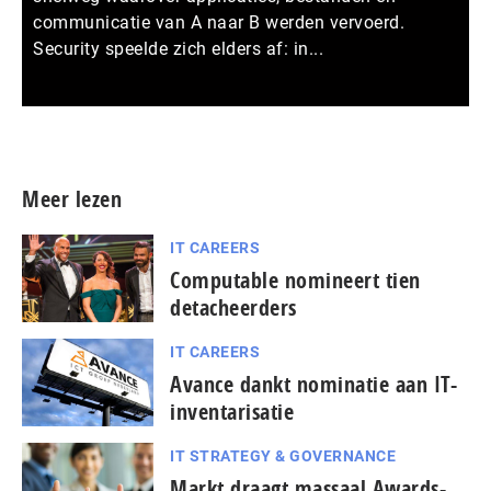
communicatie van A naar B werden vervoerd.
Security speelde zich elders af: in...
Meer persberichten
Meer lezen
IT CAREERS
Computable nomineert tien
detacheerders
IT CAREERS
Avance dankt nominatie aan IT-
inventarisatie
IT STRATEGY & GOVERNANCE
Markt draagt massaal Awards-