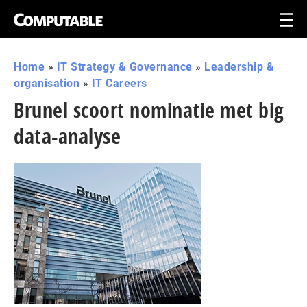
Home
»
IT Strategy & Governance
»
Leadership &
organisation
»
IT Careers
Brunel scoort nominatie met big
data-analyse