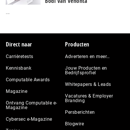
Bodi van Venonta
...
Footer
Direct naar
Producten
Carrièretests
Adverteren en meer…
Kennisbank
Jouw Producten en
Bedrijfsprofiel
Computable Awards
Whitepapers & Leads
Magazine
Vacatures & Employer
Branding
Ontvang Computable e-
Magazine
Persberichten
Cybersec e-Magazine
Blogwire