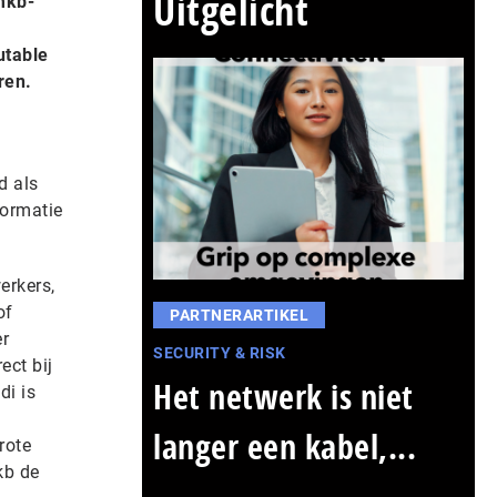
Uitgelicht
mkb-
utable
ren.
d als
formatie
erkers,
of
PARTNERARTIKEL
er
SECURITY & RISK
ect bij
Het netwerk is niet
di is
langer een kabel,...
rote
kb de