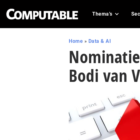
Thema’s
Sec
Home
»
Data & AI
Nominatie 
Bodi van 