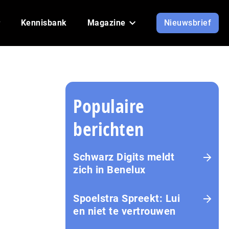
Kennisbank
Magazine
Nieuwsbrief
Populaire
berichten
Schwarz Digits meldt
zich in Benelux
Spoelstra Spreekt: Lui
en niet te vertrouwen