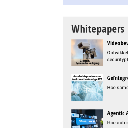
Whitepapers
Videobev
Ontwikkel
securityp
Geïntegr
Hoe samen
Agentic A
Hoe auto