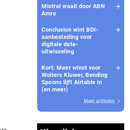
Mistral waait door ABN
Amro
Conclusion wint BDI-
aanbesteding voor
digitale data-
uitwisseling
Kort: Meer winst voor
Wolters Kluwer, Bending
Spoons lijft Airtable in
(en meer)
Meer artikelen