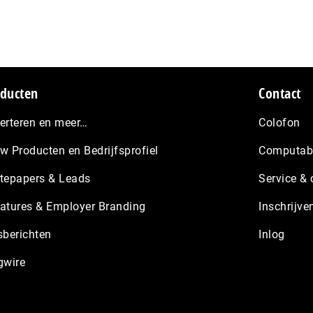
ducten
Contact
erteren en meer…
Colofon
w Producten en Bedrijfsprofiel
Computabl
tepapers & Leads
Service & 
atures & Employer Branding
Inschrijve
sberichten
Inlog
gwire