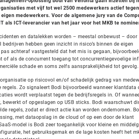
 management-oplossing Bodi van Venonta gaan inzetten bij 
ganisaties met vijf tot wel 2500 medewerkers actief tegen
r eigen medewerkers. Voor de algemene jury van de Comp
T als ICT-leverancier van het jaar voor het MKB te nomine
incidenten en datalekken worden – meestal onbewust – door
bedrijven hebben geen inzicht in risico’s binnen de eigen
 pas achteraf vastgesteld dat het mis is gegaan, bijvoorbeel
 of als de concurrent toegang tot concurrentiegevoelige in
rciële schade en soms zelfs aansprakelijkheid tot gevolg.
torganisatie op risicovol en/of schadelijk gedrag van medew
 regels. Zo signaleert Bodi bijvoorbeeld wanneer klantdata 
caties wordt verplaatst tegen de bedrijfsregels in. Of wanne
 bewerkt of opgeslagen op USB sticks. Bodi waarschuwt dir
lde regels, zodat er direct actie kan worden ondernomen. Bo
ssing, met dataopslag in de cloud of op een door de klant
SaaS-model is Bodi zeer toegankelijk voor kleine en middelg
nfiguratie, het gebruiksgemak en de lage kosten heeft het m