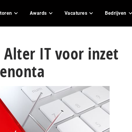
toren
Awards
Vacatures
Bedrijven
Alter IT voor inzet
Venonta