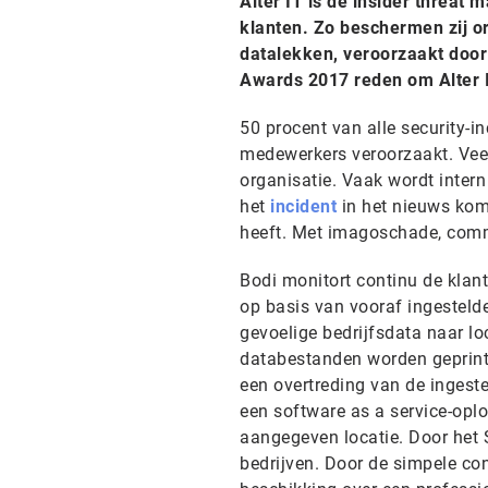
Alter IT is de insider threat
klanten. Zo beschermen zij or
datalekken, veroorzaakt doo
Awards 2017 reden om Alter I
50 procent van alle security-
medewerkers veroorzaakt. Veel 
organisatie. Vaak wordt intern
het
incident
in het nieuws komt
heeft. Met imagoschade, comme
Bodi monitort continu de klan
op basis van vooraf ingestelde
gevoelige bedrijfsdata naar lo
databestanden worden geprint,
een overtreding van de ingeste
een software as a service-oplo
aangegeven locatie. Door het 
bedrijven. Door de simpele co