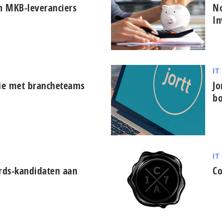
n MKB-leveranciers
N
In
IT
tie met brancheteams
Jo
b
IT
rds-kandidaten aan
Co