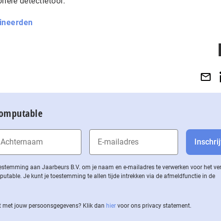
nele detectietool.
ineerden
Computable
 toestemming aan Jaarbeurs B.V. om je naam en e-mailadres te verwerken voor het v
ble. Je kunt je toestemming te allen tijde intrekken via de af­meld­func­tie in de
 met jouw per­soons­ge­ge­vens? Klik dan
hier
voor ons privacy statement.