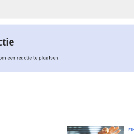
ctie
m een reactie te plaatsen.
FI