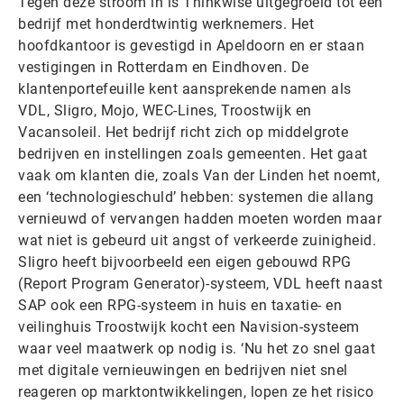
Tegen deze stroom in is Thinkwise uitgegroeid tot een
bedrijf met honderdtwintig werknemers. Het
hoofdkantoor is gevestigd in Apeldoorn en er staan
vestigingen in Rotterdam en Eindhoven. De
klantenportefeuille kent aansprekende namen als
VDL, Sligro, Mojo, WEC-Lines, Troostwijk en
Vacansoleil. Het bedrijf richt zich op middelgrote
bedrijven en instellingen zoals gemeenten. Het gaat
vaak om klanten die, zoals Van der Linden het noemt,
een ‘technologieschuld’ hebben: systemen die allang
vernieuwd of vervangen hadden moeten worden maar
wat niet is gebeurd uit angst of verkeerde zuinigheid.
Sligro heeft bijvoorbeeld een eigen gebouwd RPG
(Report Program Generator)-systeem, VDL heeft naast
SAP ook een RPG-systeem in huis en taxatie- en
veilinghuis Troostwijk kocht een Navision-systeem
waar veel maatwerk op nodig is. ‘Nu het zo snel gaat
met digitale vernieuwingen en bedrijven niet snel
reageren op marktontwikkelingen, lopen ze het risico