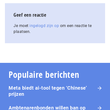
Geef een reactie
Je moet
ingelogd zijn op
om een reactie te
plaatsen.
Populaire berichten
Meta biedt ai-tool tegen ‘Chinese’
prijzen
Ambtenarenbonden willen ban op