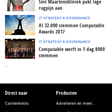
Sint Maartenskliniek pakt lage
rugpijn aan
IT STRATEGY & GOVERNANCE
Al 32.000 stemmen Computable
Awards 2017
IT STRATEGY & GOVERNANCE
Computable werft in 1 dag 8000
stemmen
...
Footer
Direct naar
Producten
Carrièretests
Adverteren en meer…