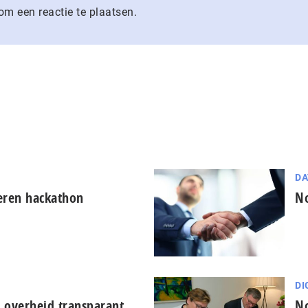
m een reactie te plaatsen.
DA
eren hackathon
No
DI
 overheid transparant
No