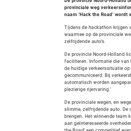
De provincie Noord-Holland o
provinciale weg verkeersinfor
naam ‘Hack the Road’ wordt v
Tijdens de hackathon krijgen 
waarmee op de provinciale we
zelfrijdende auto’s.
De provincie Noord-Holland lic
faciliteren. Informatie die van
de huidige verkeerssituatie op
gecommuniceerd. Bij verkeersh
automatisch worden aangepast.
plezierige rijervaring.’
De provinciale wegen, en wege
slimme, zelfrijdende auto. De
brengen. Het winnende team kri
aan geïnteresseerde overheden,
the Road’ een competitief even