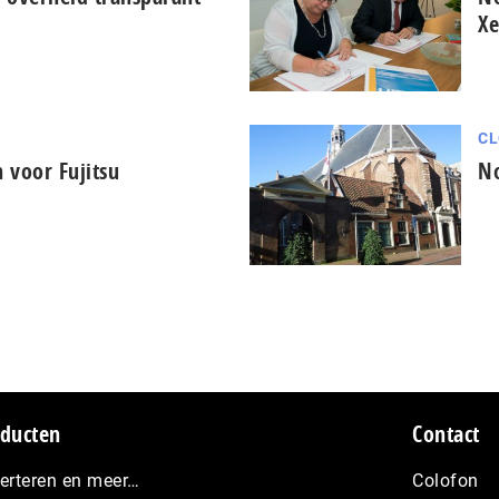
Xe
CL
 voor Fujitsu
No
ducten
Contact
erteren en meer…
Colofon