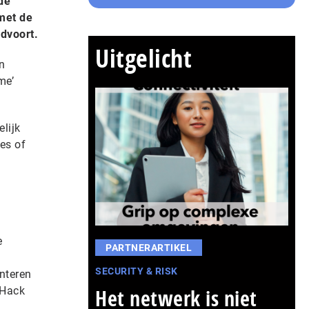
de
met de
dvoort.
Uitgelicht
n
me’
lijk
ies of
n
e
PARTNERARTIKEL
SECURITY & RISK
nteren
‘Hack
Het netwerk is niet