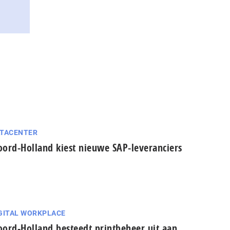
TACENTER
ord-Holland kiest nieuwe SAP-leveranciers
GITAL WORKPLACE
ord-Holland besteedt printbeheer uit aan