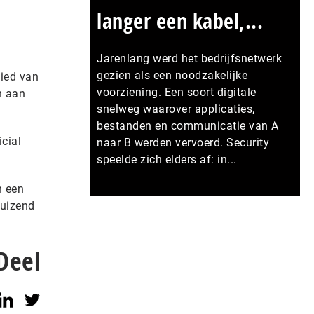
langer een kabel,...
Jarenlang werd het bedrijfsnetwerk
gezien als een noodzakelijke
bied van
voorziening. Een soort digitale
n aan
snelweg waarover applicaties,
bestanden en communicatie van A
cial
naar B werden vervoerd. Security
speelde zich elders af: in...
n een
Meer persberichten
duizend
Deel