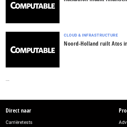
CLOUD & INFRASTRUCTURE
Noord-Holland ruilt Atos in
...
Footer
Direct naar
Pro
Carrièretests
Adv