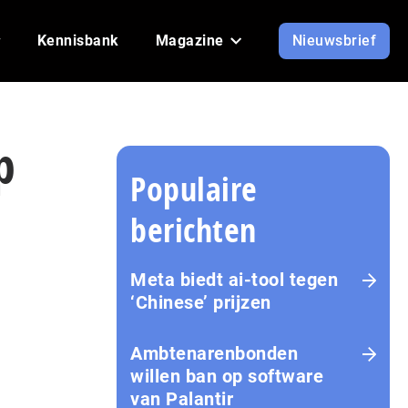
Kennisbank
Magazine
Nieuwsbrief
p
Populaire
berichten
Meta biedt ai-tool tegen
‘Chinese’ prijzen
Ambtenarenbonden
willen ban op software
van Palantir