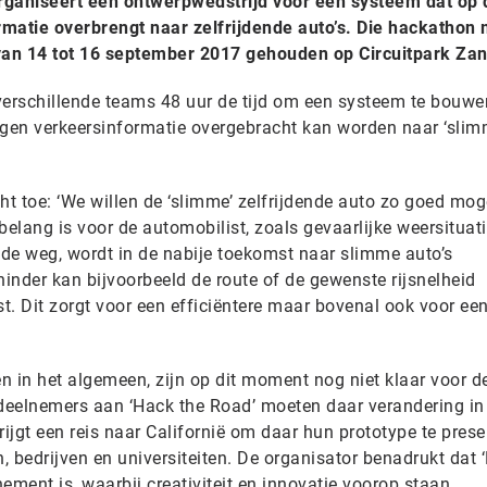
rganiseert een ontwerpwedstrijd voor een systeem dat op 
matie overbrengt naar zelfrijdende auto’s. Die hackathon 
an 14 tot 16 september 2017 gehouden op Circuitpark Zan
verschillende teams 48 uur de tijd om een systeem te bouwe
gen verkeersinformatie overgebracht kan worden naar ‘slim
ht toe: ‘We willen de ‘slimme’ zelfrijdende auto zo goed moge
 belang is voor de automobilist, zoals gevaarlijke weersituat
 de weg, wordt in de nabije toekomst naar slimme auto’s
inder kan bijvoorbeeld de route of de gewenste rijsnelheid
 Dit zorgt voor een efficiëntere maar bovenal ook voor ee
n in het algemeen, zijn op dit moment nog niet klaar voor d
 deelnemers aan ‘Hack the Road’ moeten daar verandering in
jgt een reis naar Californië om daar hun prototype te prese
 bedrijven en universiteiten. De organisator benadrukt dat 
ement is, waarbij creativiteit en innovatie voorop staan.