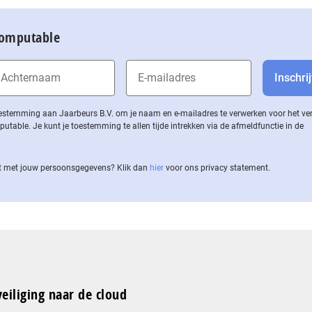
Computable
 toestemming aan Jaarbeurs B.V. om je naam en e-mailadres te verwerken voor het v
ble. Je kunt je toestemming te allen tijde intrekken via de af­meld­func­tie in de
 met jouw per­soons­ge­ge­vens? Klik dan
hier
voor ons privacy statement.
eiliging naar de cloud