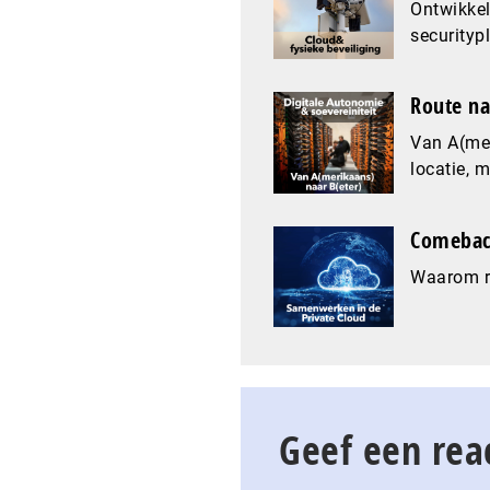
Ontwikkel
securityp
Route na
Van A(mer
locatie, 
Comeback
Waarom re
Geef een rea