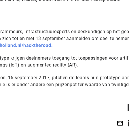
grammeurs, infrastructuurexperts en deskundigen op het ge
en zich tot en met 13 september aanmelden om deel te neme
olland.nl/hacktheroad.
ype krijgen deelnemers toegang tot toepassingen voor artifi
things (IoT) en augmented reality (AR).
hon, 16 september 2017, pitchen de teams hun prototype aa
rie is er onder andere een prijzenpot ter waarde van twintig