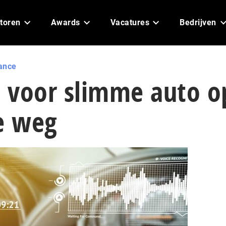
toren
Awards
Vacatures
Bedrijven
ance
 voor slimme auto o
e weg