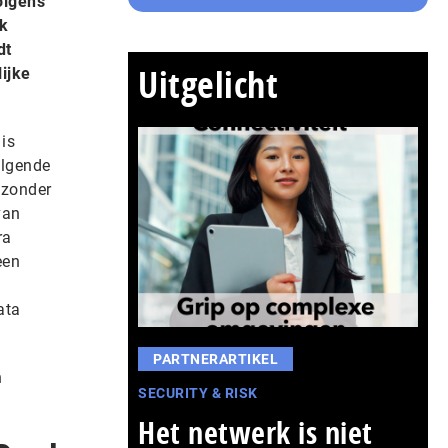
olgens
jk
dt
Uitgelicht
ijke
is
olgende
 zonder
van
ra
een
ata
PARTNERARTIKEL
n
SECURITY & RISK
Het netwerk is niet