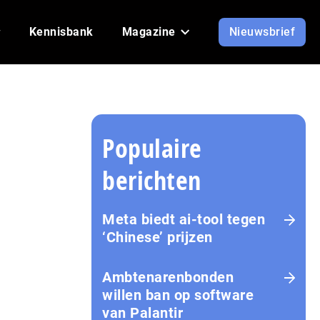
Kennisbank
Magazine
Nieuwsbrief
Populaire
berichten
Meta biedt ai-tool tegen
‘Chinese’ prijzen
Ambtenarenbonden
willen ban op software
van Palantir