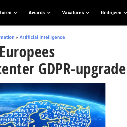
toren
Awards
Vacatures
Bedrijven
omation
»
Artificial Intelligence
 Europees
center GDPR-upgrade