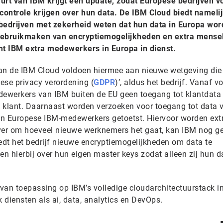
urt van IBM krijgt een update, zodat Europese bedrijven v
controle krijgen over hun data. De IBM Cloud biedt nameli
edrijven met zekerheid weten dat hun data in Europa wor
ebruikmaken van encryptiemogelijkheden en extra mensel
t IBM extra medewerkers in Europa in dienst.
an de IBM Cloud voldoen hiermee aan nieuwe wetgeving die 
ese privacy verordening (
GDPR
)’, aldus het bedrijf. Vanaf v
ewerkers van IBM buiten de EU geen toegang tot klantdata
 klant. Daarnaast worden verzoeken voor toegang tot data 
an Europese IBM-medewerkers getoetst. Hiervoor worden ext
r om hoeveel nieuwe werknemers het gaat, kan IBM nog g
biedt het bedrijf nieuwe encryptiemogelijkheden om data te
n hierbij over hun eigen master keys zodat alleen zij hun d
van toepassing op IBM’s volledige cloudarchitectuurstack i
k diensten als ai, data, analytics en DevOps.