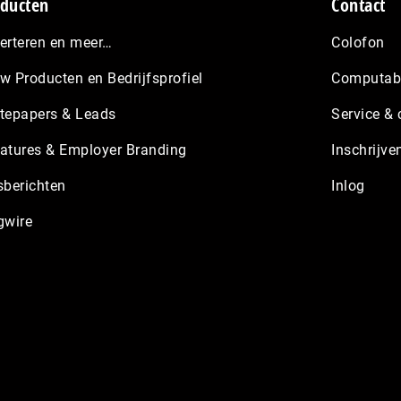
ducten
Contact
erteren en meer…
Colofon
w Producten en Bedrijfsprofiel
Computabl
tepapers & Leads
Service & 
atures & Employer Branding
Inschrijve
sberichten
Inlog
gwire