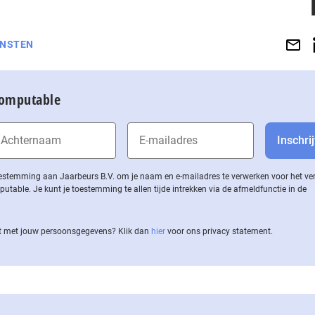
ENSTEN
Computable
 toestemming aan Jaarbeurs B.V. om je naam en e-mailadres te verwerken voor het v
ble. Je kunt je toestemming te allen tijde intrekken via de af­meld­func­tie in de
 met jouw per­soons­ge­ge­vens? Klik dan
hier
voor ons privacy statement.