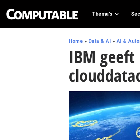
Thema’s
Sec
Home
»
Data & AI
»
AI & Aut
IBM geeft
clouddata