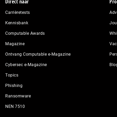
Footer
Direct naar
Pro
Carrièretests
Adv
Kennisbank
Jou
Computable Awards
Whi
Magazine
Vac
Ontvang Computable e-Magazine
Per
Cybersec e-Magazine
Blo
Topics
Phishing
Ransomware
NEN 7510