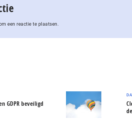
ctie
m een reactie te plaatsen.
DA
en GDPR beveiligd
Cl
d