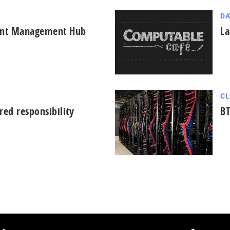
DA
ent Management Hub
La
CL
red responsibility
BT