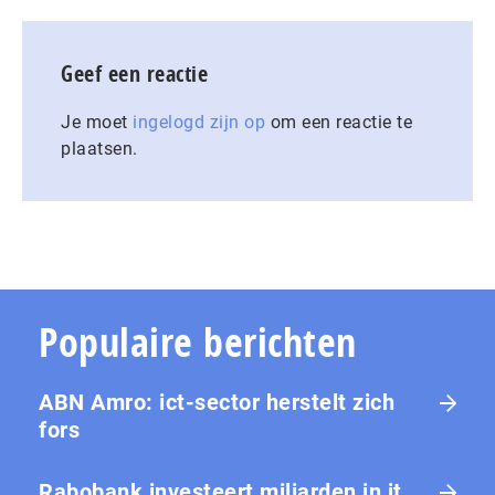
Geef een reactie
Je moet
ingelogd zijn op
om een reactie te
plaatsen.
Populaire berichten
ABN Amro: ict-sector herstelt zich
fors
Rabobank investeert miljarden in it