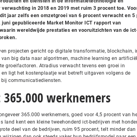
roducten en diensten in de informatietechnologie en
verwachting in 2018 en 2019 met ruim 3 procent toe. Voo
dit jaar zelfs een omzetgroei van 6 procent verwacht en 5
 12 juni gepubliceerde Market Monitor ICT rapport van
waarin wereldwijde prestaties en vooruitzichten van de ict
proken.
n projecten gericht op digitale transformatie, blockchain, i
 van big data naar algoritmen, machine learning en artificië
kste groeifactoren. Atradius verwacht tevens een groei in
 en ligt het kostenplaatje wat betreft uitgaven volgens de
 bij communicatiediensten.
lt 365.000 werknemers
t ongeveer 365.000 werknemers, goed voor 4,5 procent van he
s land kent een kleine tweehonderd ict-bedrijven met honde
ote deel van de bedrijven, ruim 95 procent, telt minder dan 
n wijzigen dan ook steeds vaker hun bedrijfsmodel naar een