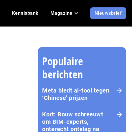
Kennisbank
Magazine
Nieuwsbrief
Populaire
berichten
Meta biedt ai-tool tegen
‘Chinese’ prijzen
Kort: Bouw schreeuwt
om BIM-experts,
onterecht ontslag na