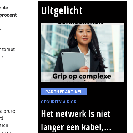
Uitgelicht
r de
 procent
-
nternet
le
PARTNERARTIKEL
SECURITY & RISK
Het netwerk is niet
t bruto
rd
langer een kabel,...
tien
 meer