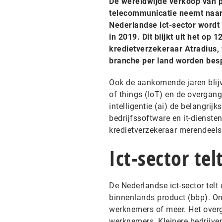
De wereldwijde verkoop van p
telecommunicatie neemt naar 
Nederlandse ict-sector wordt 
in 2019. Dit blijkt uit het op
kredietverzekeraar Atradius, 
branche per land worden bes
Ook de aankomende jaren blijve
of things (IoT) en de overgang
intelligentie (ai) de belangrij
bedrijfssoftware en it-diensten
kredietverzekeraar merendeels
Ict-sector te
De Nederlandse ict-sector tel
binnenlands product (bbp). On
werknemers of meer. Het overgr
werknemers. Kleinere bedrijve