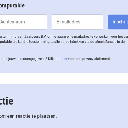
Computable
 toestemming aan Jaarbeurs B.V. om je naam en e-mailadres te verwerken voor het v
ble. Je kunt je toestemming te allen tijde intrekken via de af­meld­func­tie in de
 met jouw per­soons­ge­ge­vens? Klik dan
hier
voor ons privacy statement.
ctie
m een reactie te plaatsen.