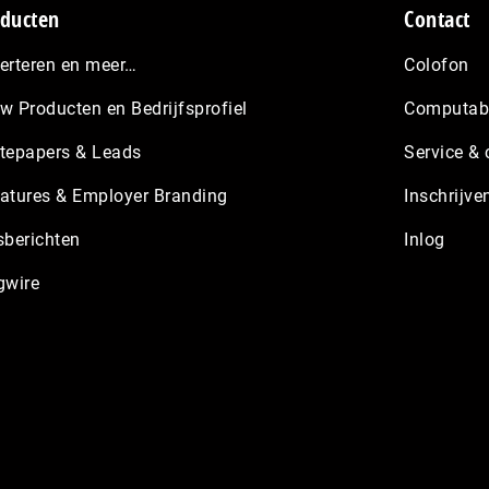
ducten
Contact
erteren en meer…
Colofon
w Producten en Bedrijfsprofiel
Computabl
tepapers & Leads
Service & 
atures & Employer Branding
Inschrijve
sberichten
Inlog
gwire