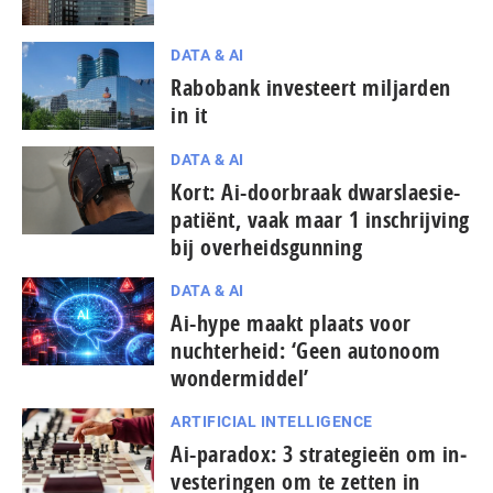
DATA & AI
Rabobank investeert miljarden
in it
DATA & AI
Kort: Ai-doorbraak dwarslaesie-
patiënt, vaak maar 1 in­schrij­ving
bij over­heids­gun­ning
DATA & AI
Ai-hype maakt plaats voor
nuchterheid: ‘Geen autonoom
won­der­mid­del’
ARTIFICIAL INTELLIGENCE
Ai-paradox: 3 strategieën om in­
ves­te­rin­gen om te zetten in