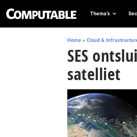
Thema’s
Sec
Home
»
Cloud & Infrastructur
SES ontslu
satelliet