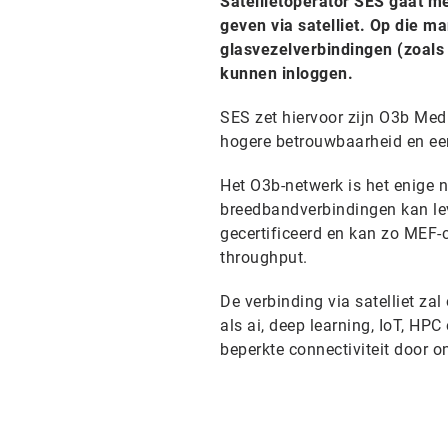
Satellietoperator SES gaat m
geven via satelliet. Op die 
glasvezelverbindingen (zoals
kunnen inloggen.
SES zet hiervoor zijn O3b Med
hogere betrouwbaarheid en ee
Het O3b-netwerk is het enige n
breedbandverbindingen kan lev
gecertificeerd en kan zo MEF-co
throughput.
De verbinding via satelliet z
als ai, deep learning, IoT, H
beperkte connectiviteit door 