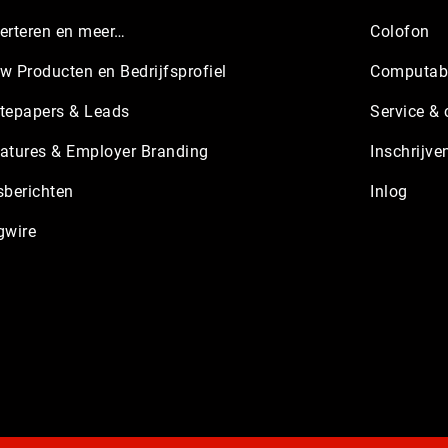
erteren en meer…
Colofon
w Producten en Bedrijfsprofiel
Computabl
tepapers & Leads
Service & 
atures & Employer Branding
Inschrijve
sberichten
Inlog
gwire