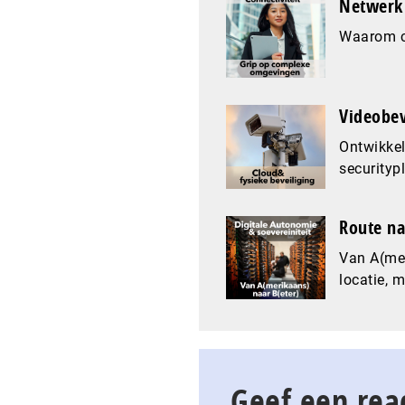
Netwerk 
Waarom co
Videobev
Ontwikkel
securityp
Route na
Van A(mer
locatie, 
Geef een rea