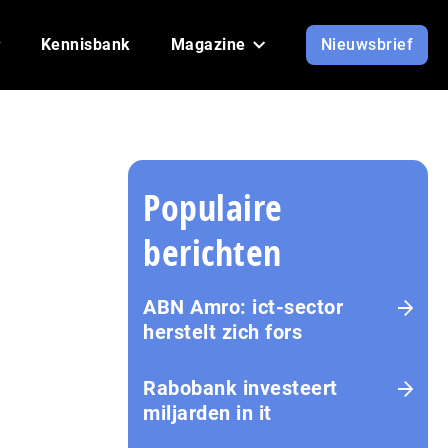
Kennisbank
Magazine
Nieuwsbrief
Populaire
berichten
ABN Amro: ict-sector
herstelt zich fors
Rabobank investeert
miljarden in it