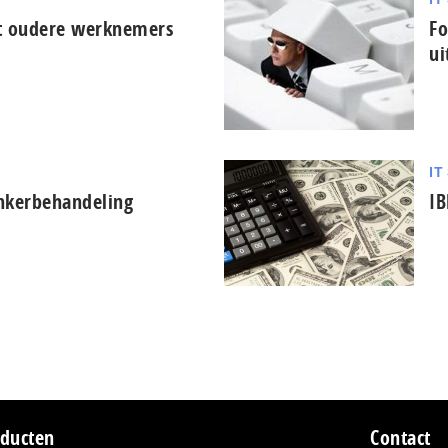
t oudere werknemers
Fo
ui
IT
nkerbehandeling
IB
ducten
Contact