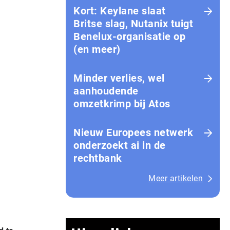
Kort: Keylane slaat
Britse slag, Nutanix tuigt
Benelux-organisatie op
(en meer)
Minder verlies, wel
aanhoudende
omzetkrimp bij Atos
Nieuw Europees netwerk
onderzoekt ai in de
rechtbank
Meer artikelen