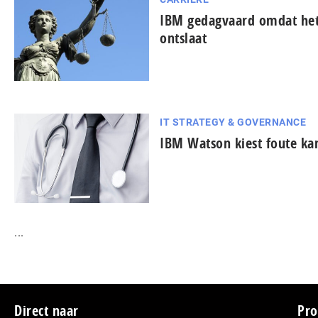
IBM gedagvaard omdat he
ontslaat
IT STRATEGY & GOVERNANCE
IBM Watson kiest foute ka
...
Direct naar
Pro