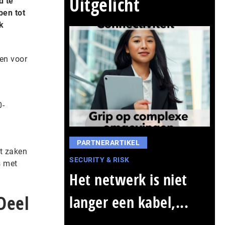
Uitgelicht
d te
ben tot
k
een voor
0-
PARTNERARTIKEL
ot zaken
SECURITY & RISK
s met
Het netwerk is niet
Deel
langer een kabel,...