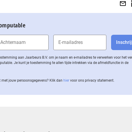
Computable
 toestemming aan Jaarbeurs B.V. om je naam en e-mailadres te verwerken voor het v
ble. Je kunt je toestemming te allen tijde intrekken via de af­meld­func­tie in de
 met jouw per­soons­ge­ge­vens? Klik dan
hier
voor ons privacy statement.