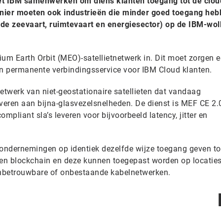
et IBM samenwerken om diens klanten toegang tot de clou
manier moeten ook industrieën die minder goed toegang heb
 de zeevaart, ruimtevaart en energiesector) op de IBM-wol
ium Earth Orbit (MEO)-satellietnetwerk in. Dit moet zorgen 
n permanente verbindingsservice voor IBM Cloud klanten.
etwerk van niet-geostationaire satellieten dat vandaag
eren aan bijna-glasvezelsnelheden. De dienst is MEF CE 2.
mpliant sla’s leveren voor bijvoorbeeld latency, jitter en
al ondernemingen op identiek dezelfde wijze toegang geven t
PC en blockchain en deze kunnen toegepast worden op locatie
onbetrouwbare of onbestaande kabelnetwerken.