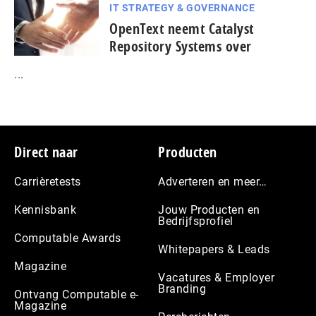
IT STRATEGY & GOVERNANCE
OpenText neemt Catalyst
Repository Systems over
...
Footer
Direct naar
Producten
Carrièretests
Adverteren en meer…
Kennisbank
Jouw Producten en
Bedrijfsprofiel
Computable Awards
Whitepapers & Leads
Magazine
Vacatures & Employer
Branding
Ontvang Computable e-
Magazine