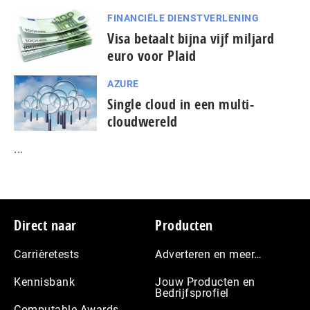
FINANCIËLE DIENSTVERLENING
Visa betaalt bijna vijf miljard
euro voor Plaid
AZURE
Single cloud in een multi-
cloudwereld
...
Footer
Direct naar
Producten
Carrièretests
Adverteren en meer…
Kennisbank
Jouw Producten en
Bedrijfsprofiel
Computable Awards