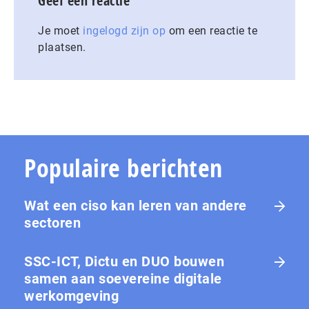
Geef een reactie
Je moet
ingelogd zijn op
om een reactie te
plaatsen.
Populaire berichten
Wat een ciso kan leren van andere
sectoren
SSC-ICT, Dictu en DUO bouwen
samen aan soevereine digitale
werkomgeving