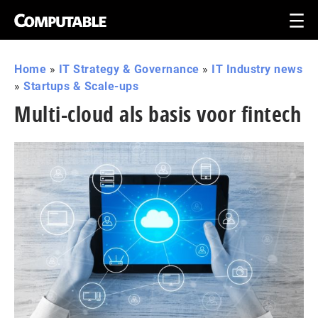
Home
»
IT Strategy & Governance
»
IT Industry news
»
Startups & Scale-ups
Multi-cloud als basis voor fintech