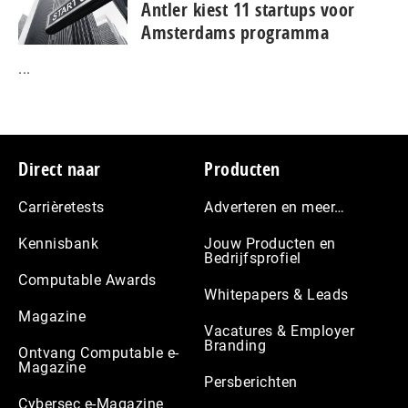
Antler kiest 11 startups voor
Amsterdams programma
...
Footer
Direct naar
Producten
Carrièretests
Adverteren en meer…
Kennisbank
Jouw Producten en
Bedrijfsprofiel
Computable Awards
Whitepapers & Leads
Magazine
Vacatures & Employer
Branding
Ontvang Computable e-
Magazine
Persberichten
Cybersec e-Magazine