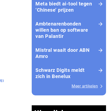
Meta biedt ai-tool tegen
‘Chinese’ prijzen
Ambtenarenbonden
willen ban op software
van Palantir
Mistral waait door ABN
Amro
Schwarz Digits meldt
zich in Benelux
EI
Meer artikelen