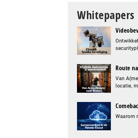
Whitepapers
Videobev
Ontwikkel
securityp
Route na
Van A(mer
locatie, 
Comeback
Waarom re