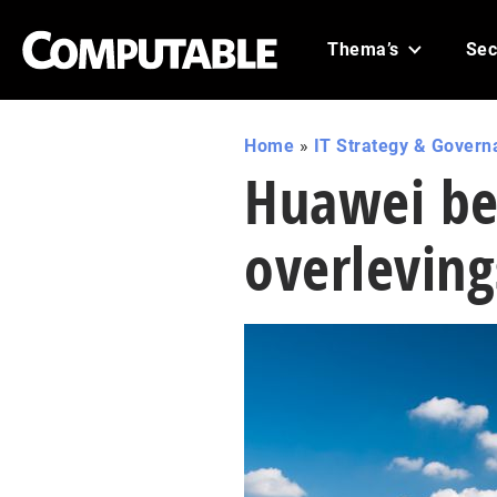
Thema’s
Sec
Home
»
IT Strategy & Govern
Huawei bev
overleving