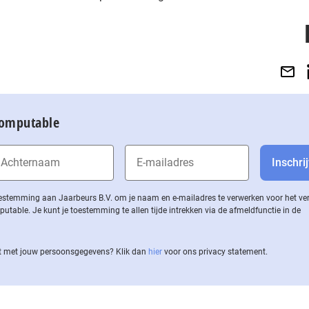
Computable
 toestemming aan Jaarbeurs B.V. om je naam en e-mailadres te verwerken voor het v
ble. Je kunt je toestemming te allen tijde intrekken via de af­meld­func­tie in de
 met jouw per­soons­ge­ge­vens? Klik dan
hier
voor ons privacy statement.