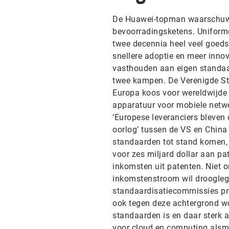
De Huawei-topman waarschuwd
bevoorradingsketens. Unifor
twee decennia heel veel goeds 
snellere adoptie en meer innov
vasthouden aan eigen standaar
twee kampen. De Verenigde St
Europa koos voor wereldwijde
apparatuur voor mobiele netwe
‘Europese leveranciers bleven
oorlog’ tussen de VS en China 
standaarden tot stand komen, s
voor zes miljard dollar aan p
inkomsten uit patenten. Niet 
inkomstenstroom wil drooglegg
standaardisatiecommissies pr
ook tegen deze achtergrond w
standaarden is en daar sterk a
voor cloud en computing alsm