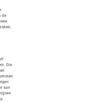
e
s de
twee
rzaken,
lf
em. Die
eel
komsten
olgen
er aan
iljoen
op