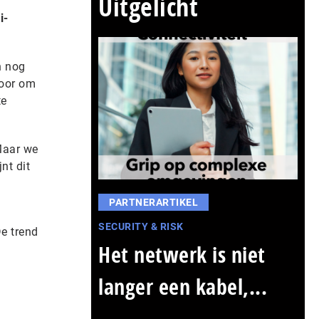
Uitgelicht
i-
n nog
voor om
te
Maar we
nt dit
n
PARTNERARTIKEL
SECURITY & RISK
e trend
Het netwerk is niet
langer een kabel,...