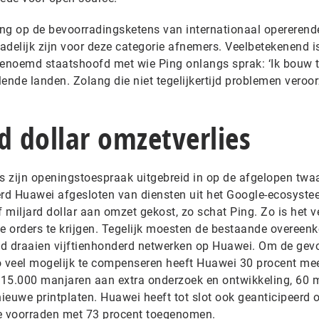
king op de bevoorradingsketens van internationaal opererend
adelijk zijn voor deze categorie afnemers. Veelbetekenend i
genoemd staatshoofd met wie Ping onlangs sprak: ‘Ik bouw 
ende landen. Zolang die niet tegelijkertijd problemen veroo
d dollar omzetverlies
 zijn openingstoespraak uitgebreid in op de afgelopen twaa
rd Huawei afgesloten van diensten uit het Google-ecosyste
miljard dollar aan omzet gekost, zo schat Ping. Zo is het v
 orders te krijgen. Tegelijk moesten de bestaande overeen
 draaien vijftienhonderd netwerken op Huawei. Om de gev
 veel mogelijk te compenseren heeft Huawei 30 procent me
t 15.000 manjaren aan extra onderzoek en ontwikkeling, 60 m
ieuwe printplaten. Huawei heeft tot slot ook geanticipeerd 
de voorraden met 73 procent toegenomen.