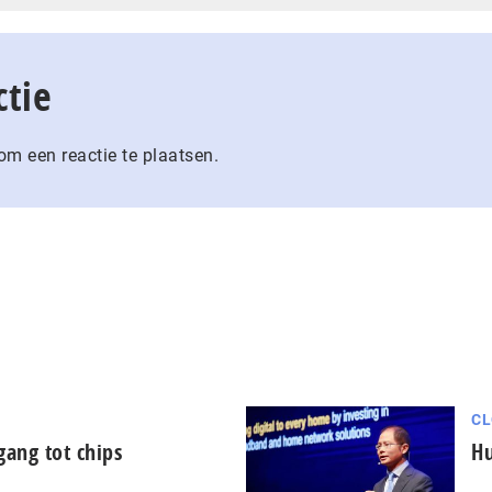
ctie
m een reactie te plaatsen.
CL
ang tot chips
Hu