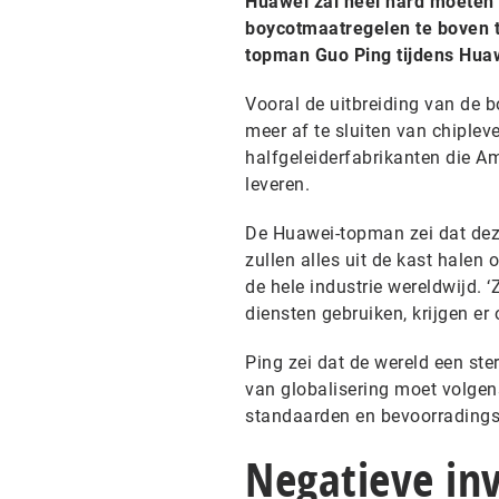
Huawei zal heel hard moeten
boycotmaatregelen te boven t
topman Guo Ping tijdens Huaw
Vooral de uitbreiding van de 
meer af te sluiten van chiplev
halfgeleiderfabrikanten die A
leveren.
De Huawei-topman zei dat deze
zullen alles uit de kast halen
de hele industrie wereldwijd.
diensten gebruiken, krijgen er 
Ping zei dat de wereld een st
van globalisering moet volge
standaarden en bevoorrading
Negatieve in