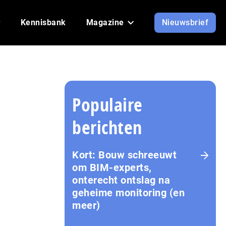
Kennisbank
Magazine
Nieuwsbrief
Populaire
berichten
Kort: Bouw schreeuwt
om BIM-experts,
onterecht ontslag na
geheime monitoring (en
meer)