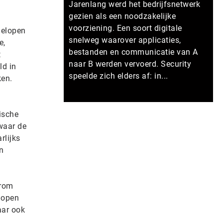
Jarenlang werd het bedrijfsnetwerk
gezien als een noodzakelijke
voorziening. Een soort digitale
gelopen
snelweg waarover applicaties,
e,
bestanden en communicatie van A
t
naar B werden vervoerd. Security
ld in
speelde zich elders af: in...
ken.
n
Meer persberichten
ische
waar de
rlijks
n
arom
 open
aar ook