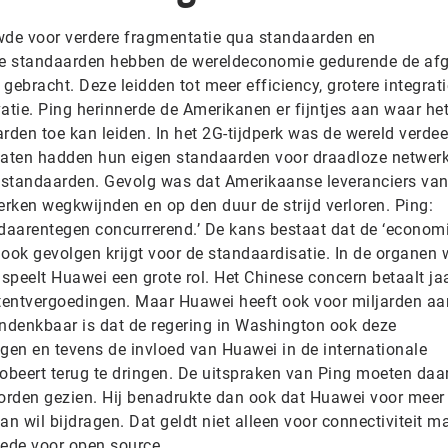
e voor verdere fragmentatie qua standaarden en
me standaarden hebben de wereldeconomie gedurende de af
gebracht. Deze leidden tot meer efficiency, grotere integrati
atie. Ping herinnerde de Amerikanen er fijntjes aan waar he
den toe kan leiden. In het 2G-tijdperk was de wereld verdee
aten hadden hun eigen standaarden voor draadloze netwer
 standaarden. Gevolg was dat Amerikaanse leveranciers va
rken wegkwijnden en op den duur de strijd verloren. Ping:
 daarentegen concurrerend.’ De kans bestaat dat de ‘econom
ook gevolgen krijgt voor de standaardisatie. In de organen 
peelt Huawei een grote rol. Het Chinese concern betaalt jaa
atentvergoedingen. Maar Huawei heeft ook voor miljarden aa
ondenkbaar is dat de regering in Washington ook deze
en en tevens de invloed van Huawei in de internationale
obeert terug te dringen. De uitspraken van Ping moeten da
orden gezien. Hij benadrukte dan ook dat Huawei voor meer
an wil bijdragen. Dat geldt niet alleen voor connectiviteit m
ede voor open source.