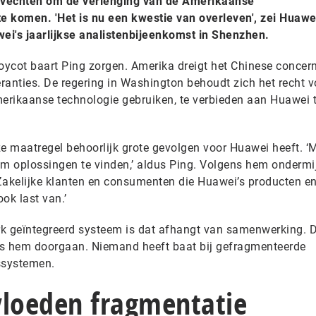
 vechten om de verlenging van de Amerikaanse
e komen. 'Het is nu een kwestie van overleven', zei Huawe
ei's jaarlijkse analistenbijeenkomst in Shenzhen.
boycot baart Ping zorgen. Amerika dreigt het Chinese concer
eranties. De regering in Washington behoudt zich het recht 
merikaanse technologie gebruiken, te verbieden aan Huawei 
 maatregel behoorlijk grote gevolgen voor Huawei heeft. ‘
 om oplossingen te vinden,’ aldus Ping. Volgens hem ondermij
 ‘Zakelijke klanten en consumenten die Huawei’s producten e
ook last van.’
erk geïntegreerd systeem is dat afhangt van samenwerking. D
ns hem doorgaan. Niemand heeft baat bij gefragmenteerde
ssystemen.
vloeden fragmentatie