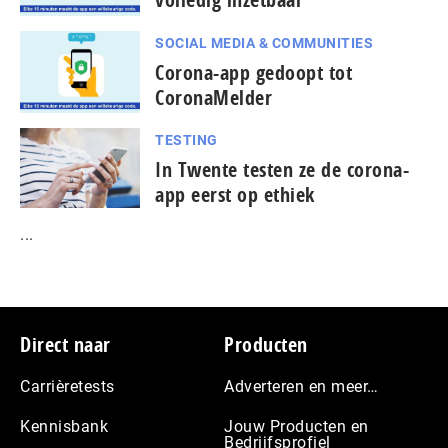
SOCIAL MEDIA & COMMUNITIES
Corona-app gedoopt tot
CoronaMelder
TESTING
In Twente testen ze de corona-
app eerst op ethiek
...
Footer
Direct naar
Producten
Carrièretests
Adverteren en meer…
Kennisbank
Jouw Producten en
Bedrijfsprofiel