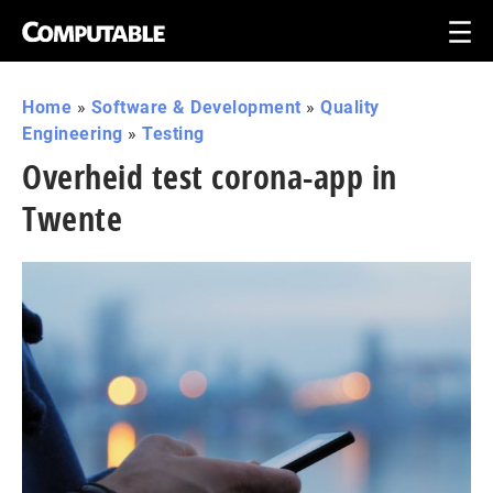
Home
»
Software & Development
»
Quality
Engineering
»
Testing
Overheid test corona-app in
Twente