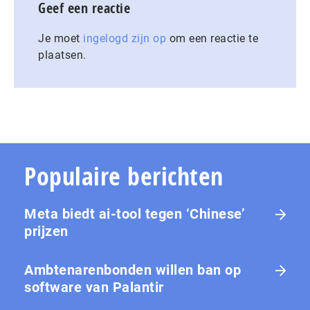
Geef een reactie
Je moet
ingelogd zijn op
om een reactie te
plaatsen.
Populaire berichten
Meta biedt ai-tool tegen ‘Chinese’
prijzen
Ambtenarenbonden willen ban op
software van Palantir