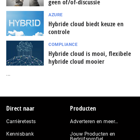
geen of/of-discussie
AZURE
Hybride cloud biedt keuze en
controle
COMPLIANCE
Hybride cloud is mooi, flexibele
hybride cloud mooier
...
Footer
Direct naar
Producten
Carrièretests
Adverteren en meer…
Kennisbank
Jouw Producten en
Bedrijfsprofiel