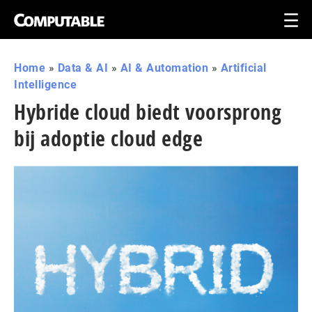
Home
»
Data & AI
»
AI & Automation
»
Artificial
Intelligence
Hybride cloud biedt voorsprong
bij adoptie cloud edge