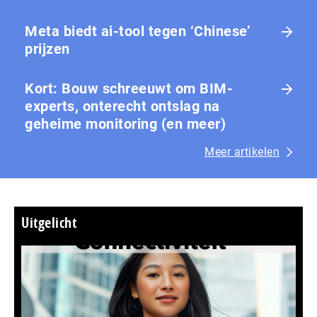
Meta biedt ai-tool tegen ‘Chinese’
prijzen
Kort: Bouw schreeuwt om BIM-
experts, onterecht ontslag na
geheime monitoring (en meer)
Meer artikelen
Uitgelicht