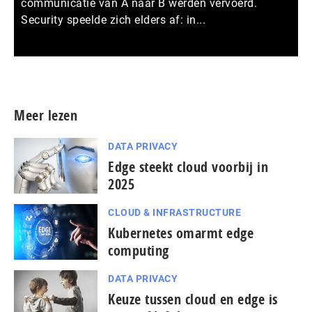
communicatie van A naar B werden vervoerd.
Security speelde zich elders af: in...
Meer persberichten
Meer lezen
DATA PRIVACY
Edge steekt cloud voorbij in
2025
CLOUD & INFRASTRUCTURE
Kubernetes omarmt edge
computing
DATA PRIVACY
Keuze tussen cloud en edge is