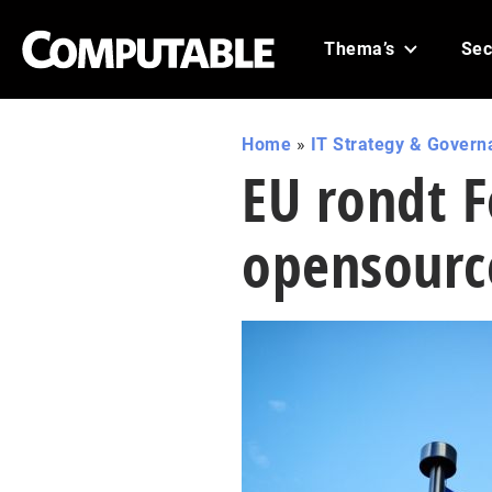
Thema’s
Sec
Home
»
IT Strategy & Govern
EU rondt F
opensourc