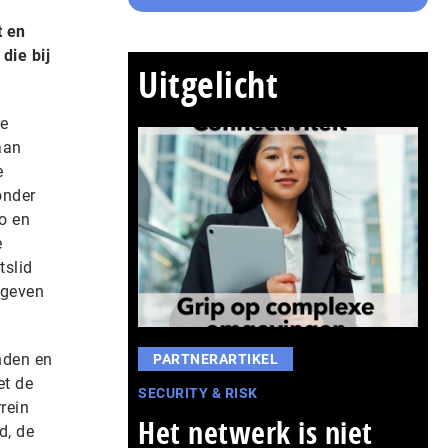
t en
die bij
Uitgelicht
de
aan
e
onder
o en
e
tslid
egeven
nden en
PARTNERARTIKEL
et de
SECURITY & RISK
rein
Het netwerk is niet
d, de