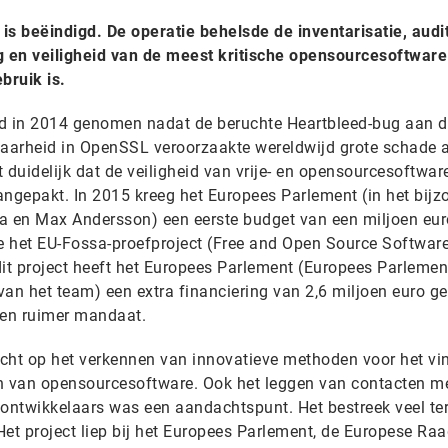
is beëindigd. De operatie behelsde de inventarisatie, audi
g en veiligheid van de meest kritische opensourcesoftware 
bruik is.
erd in 2014 genomen nadat de beruchte Heartbleed-bug aan 
aarheid in OpenSSL veroorzaakte wereldwijd grote schade 
 duidelijk dat de veiligheid van vrije- en opensourcesoftwar
gepakt. In 2015 kreeg het Europees Parlement (in het bijz
a en Max Andersson) een eerste budget van een miljoen eur
e het EU-Fossa-proefproject (Free and Open Source Softwar
dit project heeft het Europees Parlement (Europees Parlemen
van het team) een extra financiering van 2,6 miljoen euro g
een ruimer mandaat.
cht op het verkennen van innovatieve methoden voor het vi
 van opensourcesoftware. Ook het leggen van contacten m
twikkelaars was een aandachtspunt. Het bestreek veel ter
 Het project liep bij het Europees Parlement, de Europese Raa