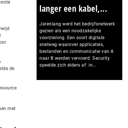
omité
langer een kabel,...
Jarenlang werd het bedrijfsnetwerk
dwijd
gezien als een noodzakelijke
t
voorziening. Een soort digitale
oor
snelweg waarover applicaties,
bestanden en communicatie van A
naar B werden vervoerd. Security
e
speelde zich elders af: in...
elde de
Meer persberichten
ensource
men met