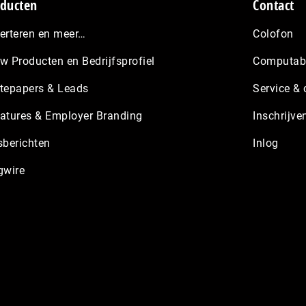
ducten
Contact
erteren en meer…
Colofon
w Producten en Bedrijfsprofiel
Computabl
tepapers & Leads
Service & 
atures & Employer Branding
Inschrijve
sberichten
Inlog
gwire