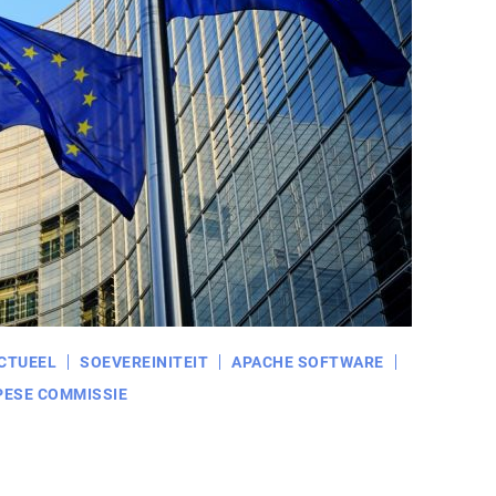
CTUEEL
SOEVEREINITEIT
APACHE SOFTWARE
PESE COMMISSIE