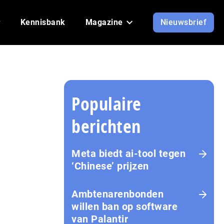
Kennisbank
Magazine
Nieuwsbrief
Populaire
berichten
Meta biedt ai-tool tegen
‘Chinese’ prijzen
Ambtenarenbonden
willen ban op software
van Palantir