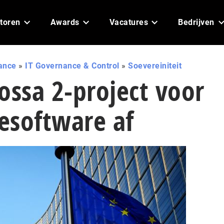
toren
Awards
Vacatures
Bedrijven
ance
»
IT Governance & Control
»
Soevereiniteit
ossa 2-project voor
esoftware af