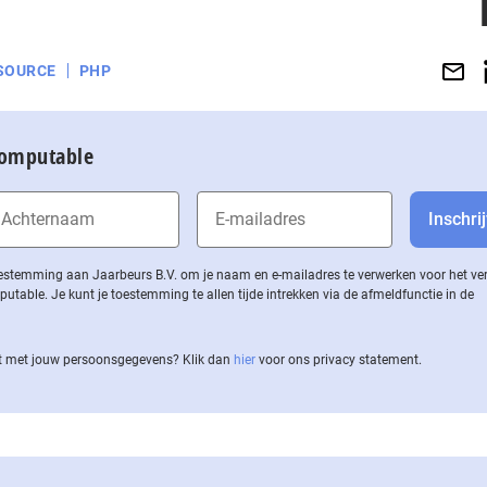
SOURCE
PHP
Computable
 toestemming aan Jaarbeurs B.V. om je naam en e-mailadres te verwerken voor het v
ble. Je kunt je toestemming te allen tijde intrekken via de af­meld­func­tie in de
 met jouw per­soons­ge­ge­vens? Klik dan
hier
voor ons privacy statement.