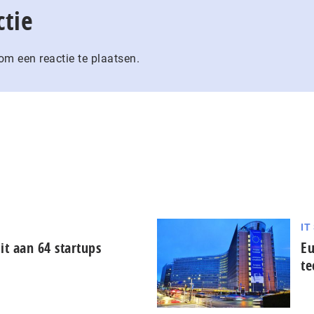
ctie
m een reactie te plaatsen.
IT
it aan 64 startups
Eu
te