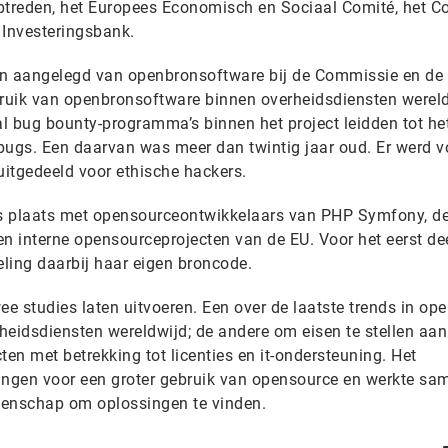
ptreden, het Europees Economisch en Sociaal Comité, het C
 Investeringsbank.
en aangelegd van openbronsoftware bij de Commissie en de
ruik van openbronsoftware binnen overheidsdiensten werel
al bug bounty-programma’s binnen het project leidden tot he
bugs. Een daarvan was meer dan twintig jaar oud. Er werd v
itgedeeld voor ethische hackers.
s plaats met opensourceontwikkelaars van PHP Symfony, d
 interne opensourceprojecten van de EU. Voor het eerst de
ling daarbij haar eigen broncode.
ee studies laten uitvoeren. Een over de laatste trends in op
rheidsdiensten wereldwijd; de andere om eisen te stellen aan
n met betrekking tot licenties en it-ondersteuning. Het
ngen voor een groter gebruik van opensource en werkte sa
eenschap om oplossingen te vinden.