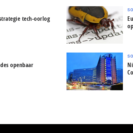
SO
trategie tech-oorlog
Eu
op
SO
odes openbaar
Ni
C