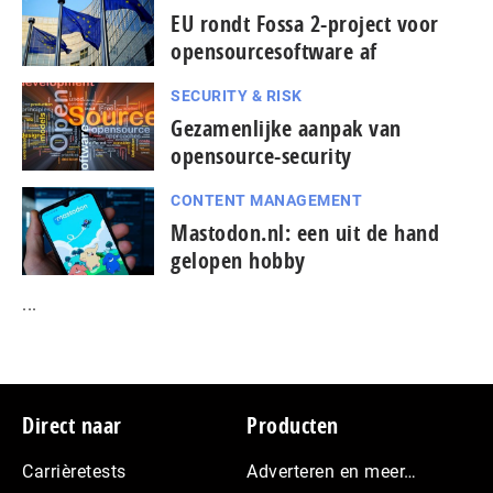
EU rondt Fossa 2-project voor
opensourcesoftware af
SECURITY & RISK
Gezamenlijke aanpak van
opensource-security
CONTENT MANAGEMENT
Mastodon.nl: een uit de hand
gelopen hobby
...
Footer
Direct naar
Producten
Carrièretests
Adverteren en meer…