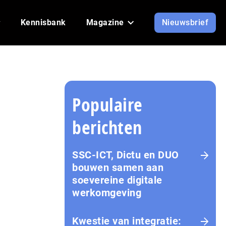
Kennisbank
Magazine
Nieuwsbrief
Populaire
berichten
SSC-ICT, Dictu en DUO
bouwen samen aan
soevereine digitale
werkomgeving
Kwestie van integratie: