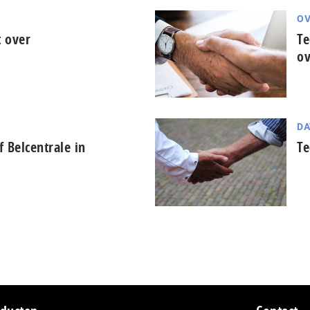
OV
 over
Te
o
DA
f Belcentrale in
Te