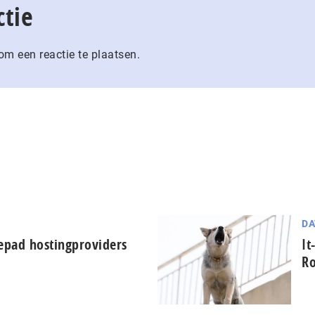
ctie
m een reactie te plaatsen.
DA
epad hostingproviders
It
Ro