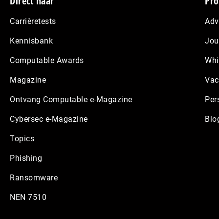
Footer
Direct naar
Pro
Carrièretests
Adv
Kennisbank
Jou
Computable Awards
Whi
Magazine
Vac
Ontvang Computable e-Magazine
Per
Cybersec e-Magazine
Blo
Topics
Phishing
Ransomware
NEN 7510