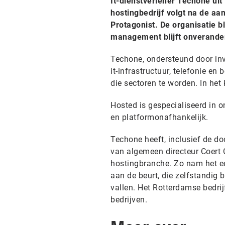
It-dienstverlener Techone ui
hostingbedrijf volgt na de a
Protagonist. De organisatie b
management blijft onverande
Techone, ondersteund door inv
it-infrastructuur, telefonie e
die sectoren te worden. In het
Hosted is gespecialiseerd in 
en platformonafhankelijk.
Techone heeft, inclusief de do
van algemeen directeur Coert
hostingbranche. Zo nam het ee
aan de beurt, die zelfstandig
vallen. Het Rotterdamse bedri
bedrijven.