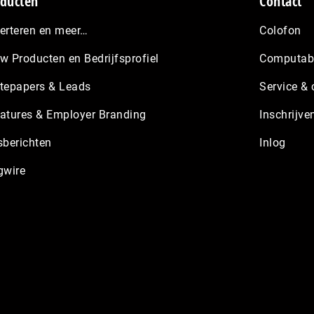
ducten
Contact
erteren en meer…
Colofon
w Producten en Bedrijfsprofiel
Computabl
tepapers & Leads
Service & 
atures & Employer Branding
Inschrijve
sberichten
Inlog
gwire