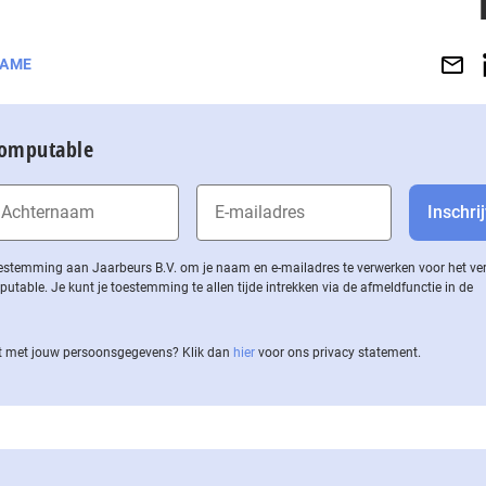
AME
Computable
 toestemming aan Jaarbeurs B.V. om je naam en e-mailadres te verwerken voor het v
ble. Je kunt je toestemming te allen tijde intrekken via de af­meld­func­tie in de
 met jouw per­soons­ge­ge­vens? Klik dan
hier
voor ons privacy statement.