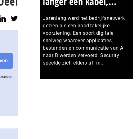
Deel
langer een kabel,...
Jarenlang werd het bedrijfsnetwerk
gezien als een noodzakelijke
voorziening. Een soort digitale
snelweg waarover applicaties,
bestanden en communicatie van A
naar B werden vervoerd. Security
speelde zich elders af: in...
erzenden
Meer persberichten