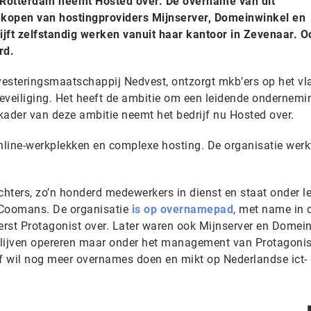
t Rotterdam neemt Hosted over. De overname van dit
ankopen van hostingproviders Mijnserver, Domeinwinkel en
lijft zelfstandig werken vanuit haar kantoor in Zevenaar. O
rd.
esteringsmaatschappij Nedvest, ontzorgt mkb’ers op het vl
n beveiliging. Het heeft de ambitie om een leidende ondernemi
 kader van deze ambitie neemt het bedrijf nu Hosted over.
online-werkplekken en complexe hosting. De organisatie werk
chters, zo’n honderd medewerkers in dienst en staat onder l
 Coomans. De organisatie
is op overnamepad
, met name in 
rst Protagonist over. Later waren ook Mijnserver en Domei
 blijven opereren maar onder het management van Protagonis
jf wil nog meer overnames doen en mikt op Nederlandse ict-