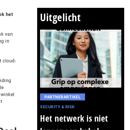
Uitgelicht
ok het
ak van
ng in
t cloud-
eiding
de
nwinkel
PARTNERARTIKEL
t
SECURITY & RISK
Het netwerk is niet