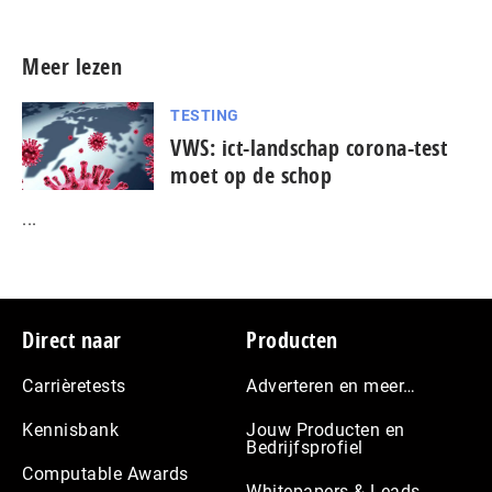
Meer lezen
TESTING
VWS: ict-landschap corona-test
moet op de schop
...
Footer
Direct naar
Producten
Carrièretests
Adverteren en meer…
Kennisbank
Jouw Producten en
Bedrijfsprofiel
Computable Awards
Whitepapers & Leads