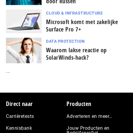
door Russen
CLOUD & INFRASTRUCTURE
Microsoft komt met zakelijke
Surface Pro 7+
DATA PROTECTION
Waarom lakse reactie op
SolarWinds-hack?
...
Footer
Direct naar
Producten
Carrièretests
Adverteren en meer…
Kennisbank
Jouw Producten en
Bedrijfsprofiel