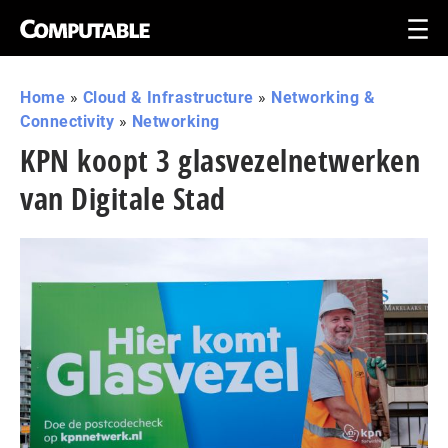
Home
»
Cloud & Infrastructure
»
Networking &
Connectivity
»
Networking
KPN koopt 3 glasvezelnetwerken
van Digitale Stad