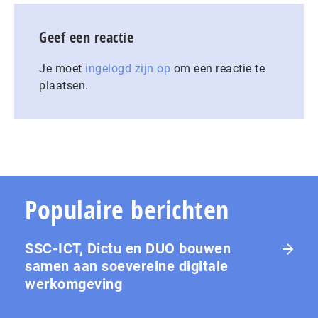
Geef een reactie
Je moet
ingelogd zijn op
om een reactie te
plaatsen.
Populaire berichten
SSC-ICT, Dictu en DUO bouwen
samen aan soevereine digitale
werkomgeving