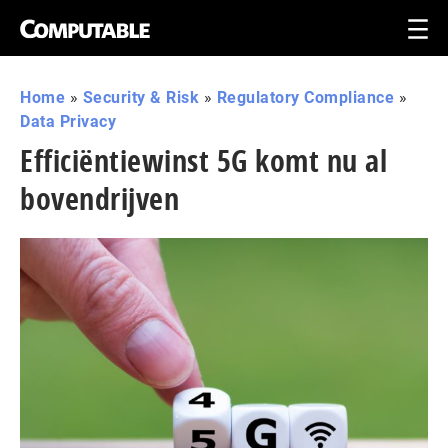
Home
»
Security & Risk
»
Regulatory Compliance
»
Data Privacy
Efficiëntiewinst 5G komt nu al
bovendrijven