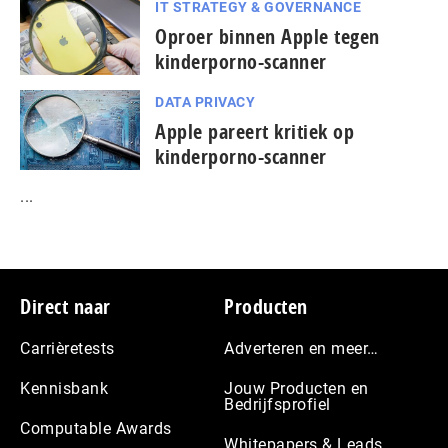
IT STRATEGY & GOVERNANCE
Oproer binnen Apple tegen
kinderporno-scanner
DATA PRIVACY
Apple pareert kritiek op
kinderporno-scanner
...
Footer
Direct naar
Producten
Carrièretests
Adverteren en meer…
Kennisbank
Jouw Producten en
Bedrijfsprofiel
Computable Awards
Whitepapers & Leads