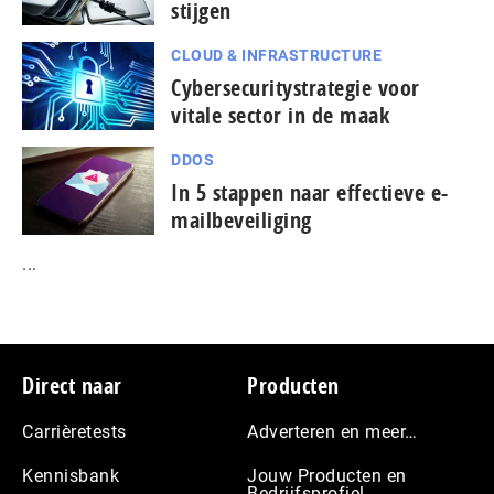
stijgen
CLOUD & INFRASTRUCTURE
Cybersecuritystrategie voor
vitale sector in de maak
DDOS
In 5 stappen naar effectieve e-
mailbeveiliging
...
Footer
Direct naar
Producten
Carrièretests
Adverteren en meer…
Kennisbank
Jouw Producten en
Bedrijfsprofiel