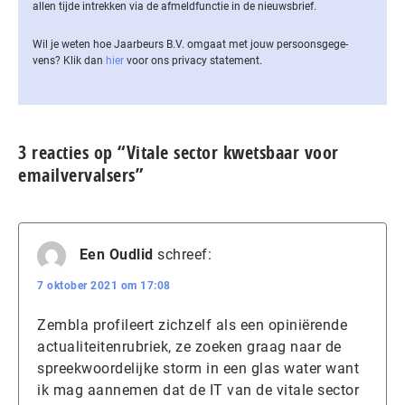
allen tijde intrekken via de af­meld­func­tie in de nieuwsbrief.
Wil je weten hoe Jaarbeurs B.V. omgaat met jouw per­soons­ge­ge­
vens? Klik dan
hier
voor ons privacy statement.
3 reacties op “Vitale sector kwetsbaar voor
emailvervalsers”
Een Oudlid
schreef:
7 oktober 2021 om 17:08
Zembla profileert zichzelf als een opiniërende
actualiteitenrubriek, ze zoeken graag naar de
spreekwoordelijke storm in een glas water want
ik mag aannemen dat de IT van de vitale sector