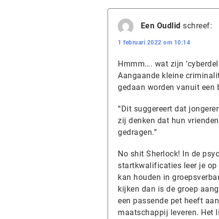
Een Oudlid
schreef:
1 februari 2022 om 10:14
Hmmm…. wat zijn ‘cyberdelic
Aangaande kleine criminalite
gedaan worden vanuit een b
“Dit suggereert dat jonger
zij denken dat hun vrienden
gedragen.”
No shit Sherlock! In de psy
startkwalificaties leer je o
kan houden in groepsverban
kijken dan is de groep aang
een passende pet heeft aan
maatschappij leveren. Het l