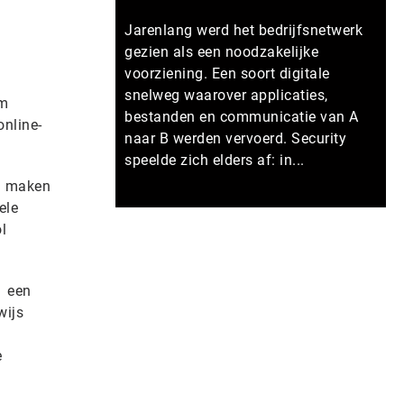
Jarenlang werd het bedrijfsnetwerk
gezien als een noodzakelijke
voorziening. Een soort digitale
snelweg waarover applicaties,
om
bestanden en communicatie van A
online-
naar B werden vervoerd. Security
speelde zich elders af: in...
ig maken
ele
Meer persberichten
l
p een
wijs
e