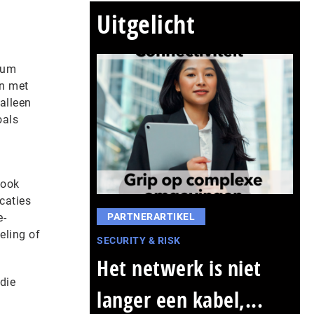
Uitgelicht
rum
en met
alleen
oals
 ook
caties
e-
PARTNERARTIKEL
eling of
SECURITY & RISK
Het netwerk is niet
die
langer een kabel,...