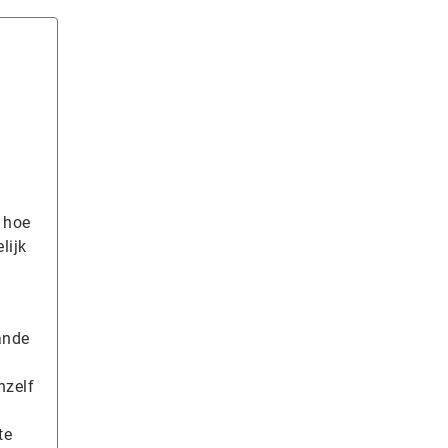
:
 hoe
lijk
aande
hzelf
te