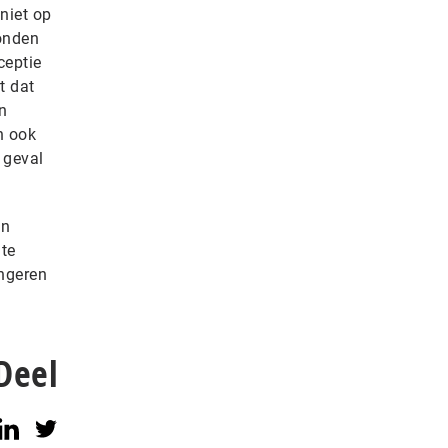
 niet op
vonden
ceptie
t dat
n
n ook
 geval
un
te
ongeren
Deel