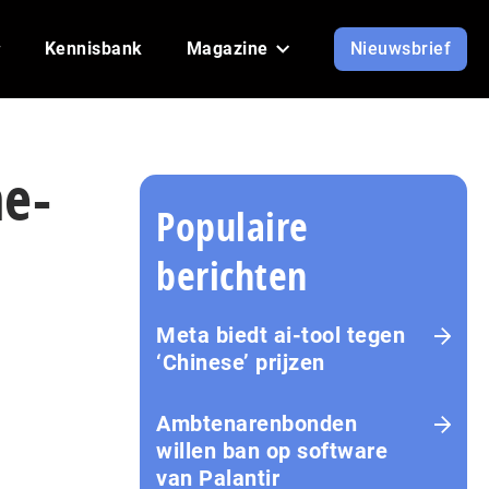
Kennisbank
Magazine
Nieuwsbrief
ne-
Populaire
berichten
Meta biedt ai-tool tegen
‘Chinese’ prijzen
Ambtenarenbonden
willen ban op software
van Palantir