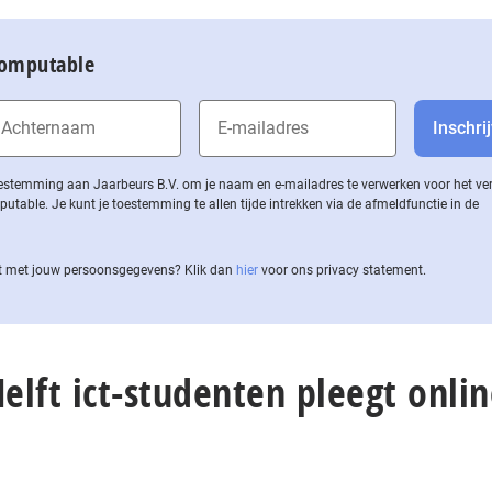
Computable
 toestemming aan Jaarbeurs B.V. om je naam en e-mailadres te verwerken voor het v
ble. Je kunt je toestemming te allen tijde intrekken via de af­meld­func­tie in de
 met jouw per­soons­ge­ge­vens? Klik dan
hier
voor ons privacy statement.
Helft ict-studenten pleegt onlin