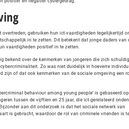
 positief en negatief cybergedrag.
ving
t overtreden, gebruiken hun ict-vaardigheden tegelijkertijd 
schappelijk in te zetten. Dit betekent dat jonge daders van 
un vaardigheden positief in te zetten.
ig bekend over de kenmerken van jongeren die zich schuld
ybercriminaliteit. Zo was niet duidelijk in hoeverre individu
 zijn of dat ook kenmerken van de sociale omgeving een ro
ybercriminal behaviour among young people’ is gebaseerd o
eren tussen de vijftien en 25 jaar, die ict-gerelateerd onder
Bijzonder aan dit onderzoek is dat het sociale netwerk van
aart is gebracht, waardoor de rol van criminele vrienden is t