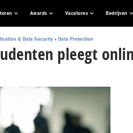
toren
Awards
Vacatures
Bedrijven
ication & Data Security
»
Data Protection
studenten pleegt onli