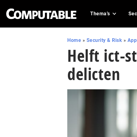
Thema’s
Sec
Home
»
Security & Risk
»
Appl
Helft ict-
delicten